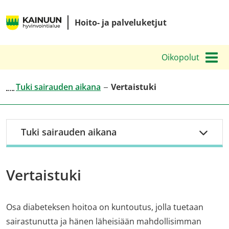
Siirry
Kainuun
sisältöön
Hoito- ja palveluketjut
hyvinvointialueen
hoito-
Oikopolut
ja
palveluketjut
Tuki sairauden aikana
Vertaistuki
Tuki sairauden aikana
Vertaistuki
Osa diabeteksen hoitoa on kuntoutus, jolla tuetaan
sairastunutta ja hänen läheisiään mahdollisimman