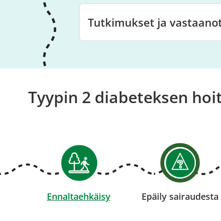
Tutkimukset ja vastaano
Tyypin 2 diabeteksen hoit
Ennaltaehkäisy
Epäily sairaudesta