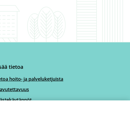
sää tietoa
etoa hoito- ja palveluketjuista
avutettavuus
ästekäytännöt