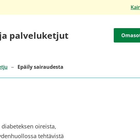
Kai
 ja palveluketjut
Omaso
etju
Epäily sairaudesta
 diabeteksen oireista,
denhuollossa tehtävistä