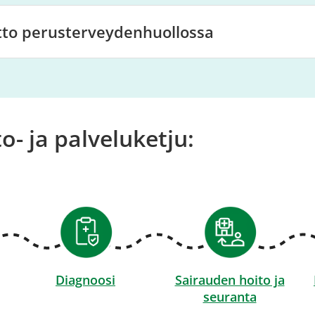
tto perusterveydenhuollossa
o- ja palveluketju:
Diagnoosi
Sairauden hoito ja
seuranta