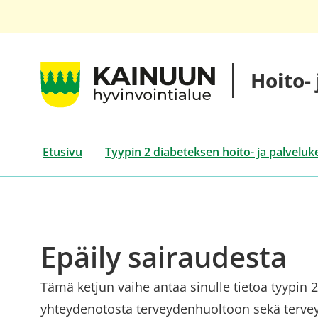
Siirry
sisältöön
Kainuun
Hoito-
hyvinvointialueen
hoito-
ja
palveluketjut
Etusivu
Tyypin 2 diabeteksen hoito- ja palveluk
Epäily sairaudesta
Tämä ketjun vaihe antaa sinulle tietoa tyypin 2
yhteydenotosta terveydenhuoltoon sekä tervey