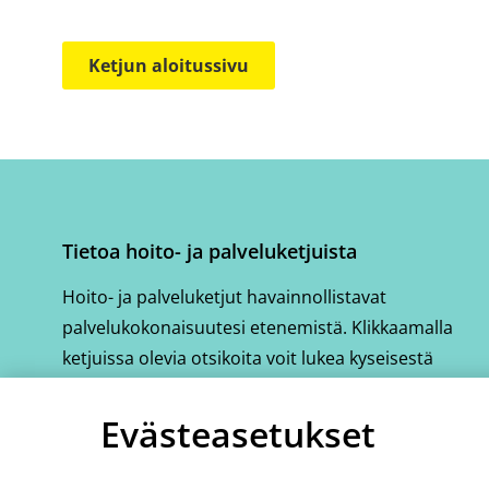
Ketjun aloitussivu
Tietoa hoito- ja palveluketjuista
Hoito- ja palveluketjut havainnollistavat
palvelukokonaisuutesi etenemistä. Klikkaamalla
ketjuissa olevia otsikoita voit lukea kyseisestä
vaiheesta tarkemmin.
Evästeasetukset
Katso hoito- ja palveluketjujen ohjausvideo
(avautuu
uuteen