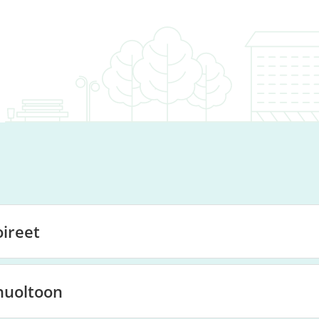
oireet
huoltoon