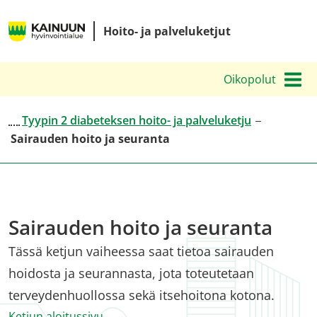
Siirry
Kainuun
sisältöön
Hoito- ja palveluketjut
hyvinvointialueen
hoito-
Oikopolut
ja
palveluketjut
Tyypin 2 diabeteksen hoito- ja palveluketju
Sairauden hoito ja seuranta
Sairauden hoito ja seuranta
Tässä ketjun vaiheessa saat tietoa sairauden
hoidosta ja seurannasta, jota toteutetaan
terveydenhuollossa sekä itsehoitona kotona.
Ketjun aloitussivu