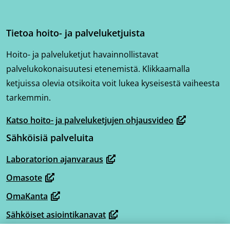
Tietoa hoito- ja palveluketjuista
Hoito- ja palveluketjut havainnollistavat
palvelukokonaisuutesi etenemistä. Klikkaamalla
ketjuissa olevia otsikoita voit lukea kyseisestä vaiheesta
tarkemmin.
Katso hoito- ja palveluketjujen ohjausvideo
(avautuu
Sähköisiä palveluita
uuteen
ikkunaan,
Laboratorion ajanvaraus
(avautuu
siirryt
Omasote
uuteen
toiseen
(avautuu
ikkunaan,
OmaKanta
palveluun)
uuteen
(avautuu
siirryt
ikkunaan,
Sähköiset asiointikanavat
uuteen
(avautuu
toiseen
siirryt