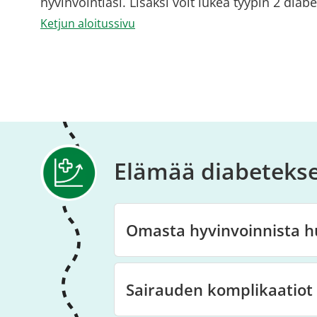
hyvinvointiasi. Lisäksi voit lukea tyypin 2 diabe
Ketjun aloitussivu
Elämää diabeteks
Omasta hyvinvoinnista h
Sairauden komplikaatiot