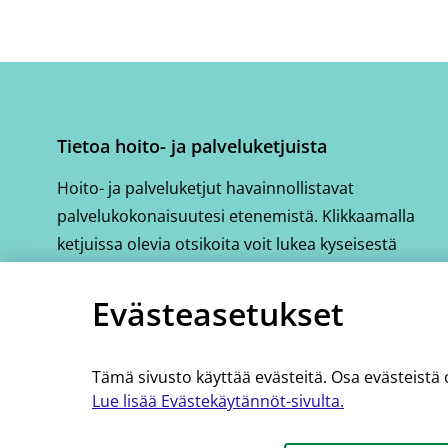
Tietoa hoito- ja palveluketjuista
Hoito- ja palveluketjut havainnollistavat
palvelukokonaisuutesi etenemistä. Klikkaamalla
ketjuissa olevia otsikoita voit lukea kyseisestä
vaiheesta tarkemmin.
Evästeasetukset
Katso hoito- ja palveluketjujen ohjausvideo
(avautuu
uuteen
Tämä sivusto käyttää evästeitä. Osa evästeistä 
ikkunaan,
Lue lisää Evästekäytännöt-sivulta.
siirryt
toiseen