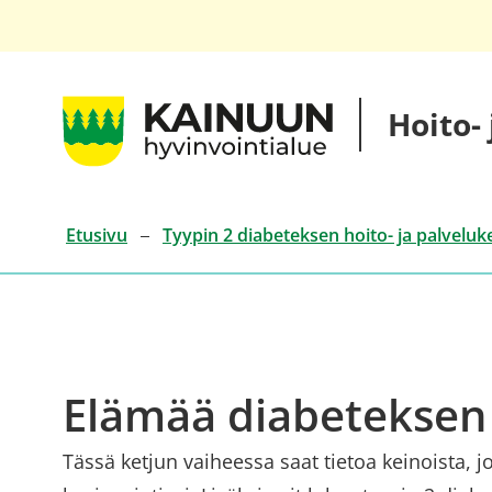
Siirry
sisältöön
Kainuun
Hoito-
hyvinvointialueen
hoito-
ja
palveluketjut
Etusivu
Tyypin 2 diabeteksen hoito- ja palveluk
Elämää diabeteksen
Tässä ketjun vaiheessa saat tietoa keinoista, jo