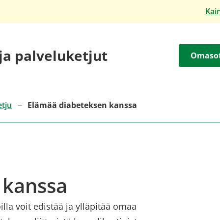
Kai
 ja palveluketjut
Omaso
etju
Elämää diabeteksen kanssa
 kanssa
illa voit edistää ja ylläpitää omaa