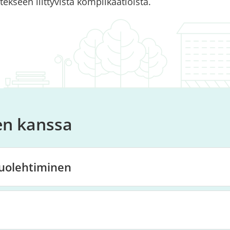
tekseen liittyvistä komplikaatioista.
en kanssa
uolehtiminen