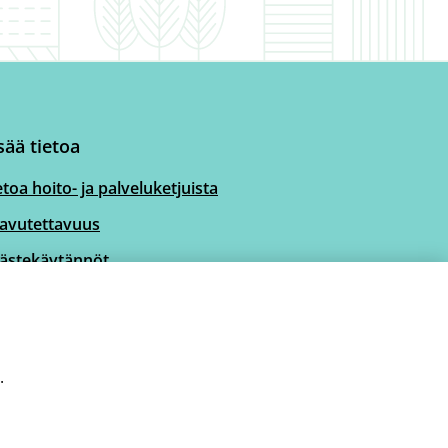
sää tietoa
etoa hoito- ja palveluketjuista
avutettavuus
ästekäytännöt
.