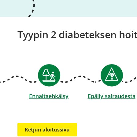
Tyypin 2 diabeteksen hoit
Ennaltaehkäisy
Epäily sairaudesta
Ketjun aloitussivu