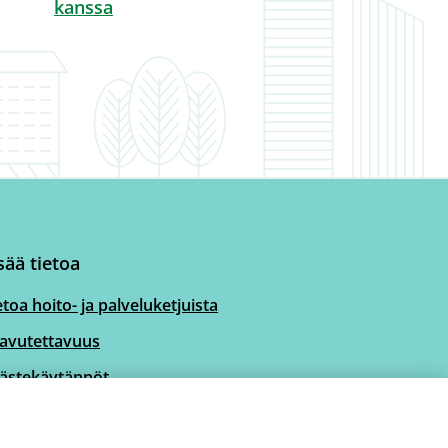
kanssa
sää tietoa
etoa hoito- ja palveluketjuista
avutettavuus
ästekäytännöt