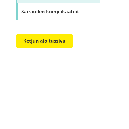
Sairauden komplikaatiot
Ketjun aloitussivu