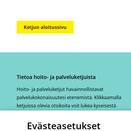
Ketjun aloitussivu
Tietoa hoito- ja palveluketjuista
Hoito- ja palveluketjut havainnollistavat
palvelukokonaisuutesi etenemistä. Klikkaamalla
ketjuissa olevia otsikoita voit lukea kyseisestä
vaiheesta tarkemmin.
Evästeasetukset
Katso hoito- ja palveluketjujen ohjausvideo
(avautuu