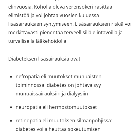
elinvuosia. Koholla oleva verensokeri rasittaa
elimistöä ja voi johtaa vuosien kuluessa
lisäsairauksien syntymiseen. Lisäsairauksien riskiä voi
merkittävästi pienentää terveellisillä elintavoilla ja
turvallisella lääkehoidolla.
Diabeteksen lisäsairauksia ovat:
nefropatia eli muutokset munuaisten
toiminnossa: diabetes on johtava syy
munuaissairauksiin ja dialyysiin
neuropatia eli hermostomuutokset
retinopatia eli muutoksen silmänpohjissa:
diabetes voi aiheuttaa sokeutumisen