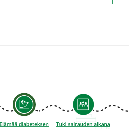
Elämää diabeteksen
Tuki sairauden aikana