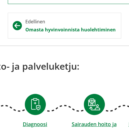
Edellinen
Omasta hyvinvoinnista huolehtiminen
o- ja palveluketju:
Diagnoosi
Sairauden hoito ja