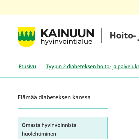
Siirry
sisältöön
Kainuun
Hoito-
hyvinvointialueen
hoito-
ja
palveluketjut
Etusivu
Tyypin 2 diabeteksen hoito- ja palveluk
Elämää diabeteksen kanssa
Omasta hyvinvoinnista
huolehtiminen