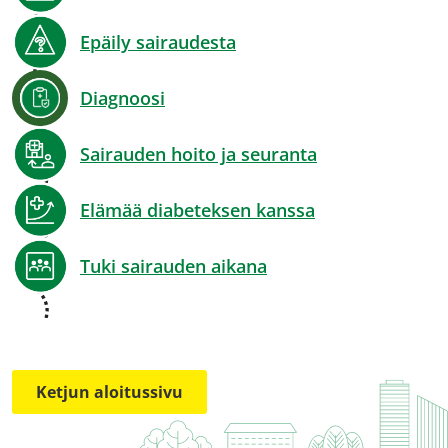
Epäily sairaudesta
Diagnoosi
Sairauden hoito ja seuranta
Elämää diabeteksen kanssa
Tuki sairauden aikana
Ketjun aloitussivu