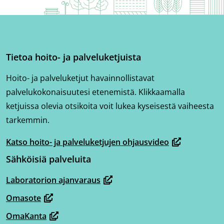
Tietoa hoito- ja palveluketjuista
Hoito- ja palveluketjut havainnollistavat
palvelukokonaisuutesi etenemistä. Klikkaamalla
ketjuissa olevia otsikoita voit lukea kyseisestä vaiheesta
tarkemmin.
Katso hoito- ja palveluketjujen ohjausvideo
(avautuu
Sähköisiä palveluita
uuteen
ikkunaan,
Laboratorion ajanvaraus
(avautuu
siirryt
Omasote
uuteen
toiseen
(avautuu
ikkunaan,
OmaKanta
palveluun)
uuteen
(avautuu