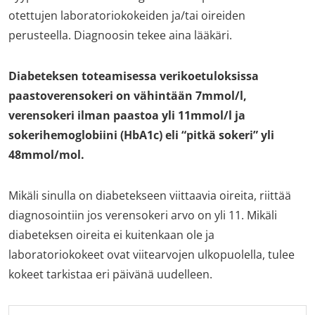
otettujen laboratoriokokeiden ja/tai oireiden
perusteella. Diagnoosin tekee aina lääkäri.
Diabeteksen toteamisessa verikoetuloksissa
paastoverensokeri on vähintään 7mmol/l,
verensokeri ilman paastoa yli 11mmol/l ja
sokerihemoglobiini (HbA1c) eli “pitkä sokeri” yli
48mmol/mol.
Mikäli sinulla on diabetekseen viittaavia oireita, riittää
diagnosointiin jos verensokeri arvo on yli 11. Mikäli
diabeteksen oireita ei kuitenkaan ole ja
laboratoriokokeet ovat viitearvojen ulkopuolella, tulee
kokeet tarkistaa eri päivänä uudelleen.