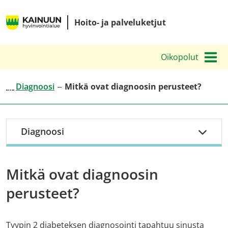
Siirry
Kainuun
sisältöön
Hoito- ja palveluketjut
hyvinvointialueen
hoito-
Oikopolut
ja
palveluketjut
Diagnoosi
Mitkä ovat diagnoosin perusteet?
Diagnoosi
Mitkä ovat diagnoosin
perusteet?
Tyypin 2 diabeteksen diagnosointi tapahtuu sinusta