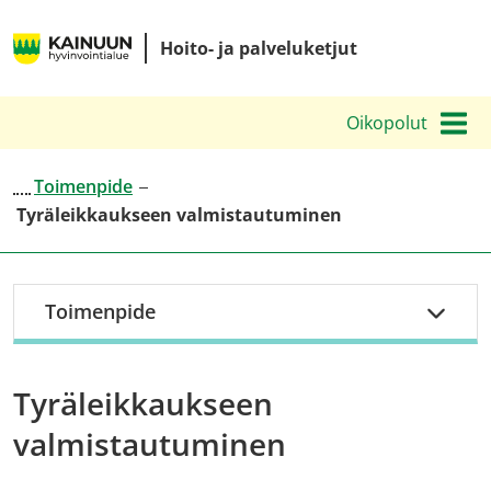
Siirry
Kainuun
sisältöön
Hoito- ja palveluketjut
hyvinvointialueen
hoito-
Oikopolut
ja
palveluketjut
Toimenpide
Tyräleikkaukseen valmistautuminen
Toimenpide
Tyräleikkaukseen
valmistautuminen