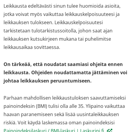
Leikkausta edeltävästi sinun tulee huomioida asioita,
jotka voivat myös vaikuttaa leikkauskelpoisuuteesi ja
leikkauksen tulokseen. Leikkauskelpoisuutesi
tarkistetaan tulotarkistussoitolla, johon saat ajan
leikkauksen kutsukirjeen mukana tai puhelimitse
leikkausaikaa sovittaessa.
On tärkeää, että noudatat saamiasi ohjeita ennen
leikkausta. Ohjeiden noudattamatta jättäminen voi
johtaa leikkauksen peruuntumiseen.
Parhaan mahdollisen leikkaustuloksen saavuttamiseksi
painoindeksin (BMI) tulisi olla alle 35. Ylipaino vaikuttaa
haavan paranemiseen sekä lisää uusintaleikkauksen
riskiä. Voit käydä laskemassa oman painoindeksisi
(avautuu
Painoindeksilaskuri / BMI-laskuri | Laskurini.fi.