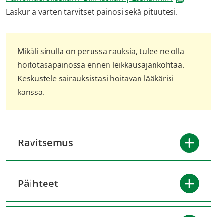
uuteen
Laskuria varten tarvitset painosi sekä pituutesi.
ikkunaan,
siirryt
Mikäli sinulla on perussairauksia, tulee ne olla
toiseen
hoitotasapainossa ennen leikkausajankohtaa.
palveluun)
Keskustele sairauksistasi hoitavan lääkärisi
kanssa.
Ravitsemus
Päihteet