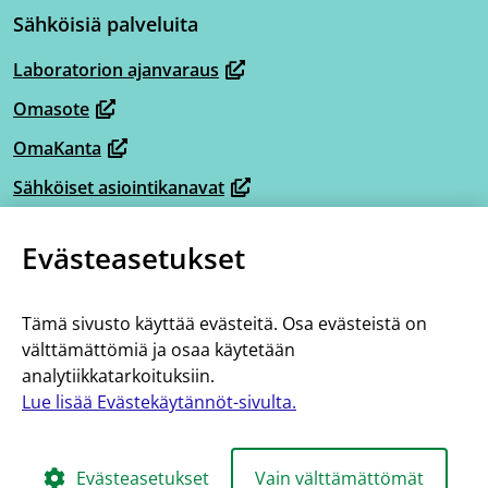
(avautuu
Sähköisiä palveluita
uuteen
ikkunaan,
Laboratorion ajanvaraus
(avautuu
siirryt
Omasote
uuteen
toiseen
(avautuu
ikkunaan,
OmaKanta
palveluun)
uuteen
(avautuu
siirryt
ikkunaan,
Sähköiset asiointikanavat
uuteen
(avautuu
toiseen
siirryt
ikkunaan,
Omaperhe
uuteen
palveluun)
(avautuu
toiseen
Evästeasetukset
siirryt
ikkunaan,
Omahelpperi
uuteen
palveluun)
(avautuu
toiseen
siirryt
ikkunaan,
Lisää tietoa
uuteen
palveluun)
toiseen
Tämä sivusto käyttää evästeitä. Osa evästeistä on
siirryt
ikkunaan,
Tietoa hoito- ja palveluketjuista
välttämättömiä ja osaa käytetään
palveluun)
toiseen
siirryt
analytiikkatarkoituksiin.
Saavutettavuus
palveluun)
toiseen
Lue lisää Evästekäytännöt-sivulta.
Evästekäytännöt
palveluun)
Evästeasetukset
Vain välttämättömät