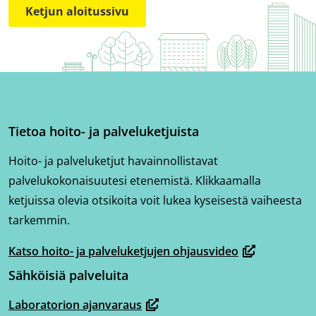
Ketjun aloitussivu
Tietoa hoito- ja palveluketjuista
Hoito- ja palveluketjut havainnollistavat
palvelukokonaisuutesi etenemistä. Klikkaamalla
ketjuissa olevia otsikoita voit lukea kyseisestä vaiheesta
tarkemmin.
Katso hoito- ja palveluketjujen ohjausvideo
(avautuu
Sähköisiä palveluita
uuteen
ikkunaan,
Laboratorion ajanvaraus
(avautuu