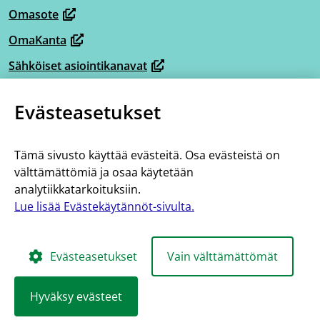
siirryt
Omasote
uuteen
toiseen
(avautuu
ikkunaan,
OmaKanta
palveluun)
uuteen
(avautuu
siirryt
ikkunaan,
Sähköiset asiointikanavat
uuteen
(avautuu
toiseen
siirryt
ikkunaan,
Omaperhe
uuteen
palveluun)
(avautuu
toiseen
Evästeasetukset
siirryt
ikkunaan,
Omahelpperi
uuteen
palveluun)
(avautuu
toiseen
siirryt
ikkunaan,
Lisää tietoa
uuteen
palveluun)
toiseen
Tämä sivusto käyttää evästeitä. Osa evästeistä on
siirryt
ikkunaan,
Tietoa hoito- ja palveluketjuista
välttämättömiä ja osaa käytetään
palveluun)
toiseen
siirryt
analytiikkatarkoituksiin.
Saavutettavuus
palveluun)
toiseen
Lue lisää Evästekäytännöt-sivulta.
Evästekäytännöt
palveluun)
Evästeasetukset
Vain välttämättömät
Hyväksy evästeet
Kainuu
Kainuu
Kainuu
Kainuu
Kain