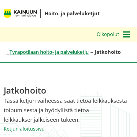
Siirry
Kainuun
sisältöön
Hoito- ja palveluketjut
hyvinvointialueen
hoito-
Oikopolut
ja
palveluketjut
Tyräpotilaan hoito- ja palveluketju
Jatkohoito
Jatkohoito
Tässä ketjun vaiheessa saat tietoa leikkauksesta
toipumisesta ja hyödyllistä tietoa
leikkauksenjälkeiseen tukeen.
Ketjun aloitussivu