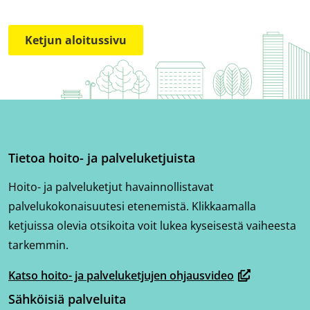
Ketjun aloitussivu
Tietoa hoito- ja palveluketjuista
Hoito- ja palveluketjut havainnollistavat
palvelukokonaisuutesi etenemistä. Klikkaamalla
ketjuissa olevia otsikoita voit lukea kyseisestä vaiheesta
tarkemmin.
Katso hoito- ja palveluketjujen ohjausvideo
(avautuu
Sähköisiä palveluita
uuteen