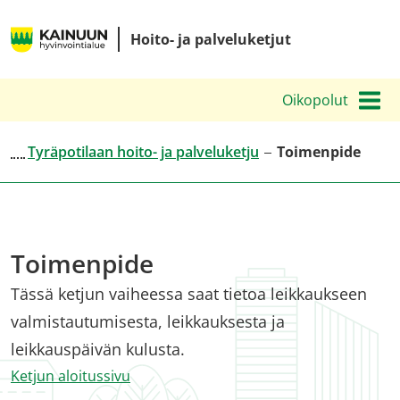
Siirry
Kainuun
sisältöön
Hoito- ja palveluketjut
hyvinvointialueen
hoito-
Oikopolut
ja
palveluketjut
Tyräpotilaan hoito- ja palveluketju
Toimenpide
Toimenpide
Tässä ketjun vaiheessa saat tietoa leikkaukseen
valmistautumisesta, leikkauksesta ja
leikkauspäivän kulusta.
Ketjun aloitussivu