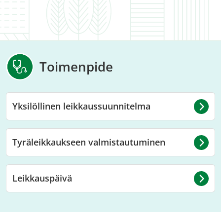
Toimenpide
Yksilöllinen leikkaussuunnitelma
Tyräleikkaukseen valmistautuminen
Leikkauspäivä