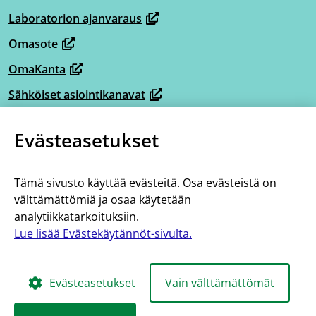
ikkunaan,
Laboratorion ajanvaraus
(avautuu
siirryt
Omasote
uuteen
toiseen
(avautuu
ikkunaan,
OmaKanta
palveluun)
uuteen
(avautuu
siirryt
ikkunaan,
Sähköiset asiointikanavat
uuteen
(avautuu
toiseen
siirryt
ikkunaan,
Omaperhe
uuteen
palveluun)
(avautuu
toiseen
Evästeasetukset
siirryt
ikkunaan,
Omahelpperi
uuteen
palveluun)
(avautuu
toiseen
siirryt
ikkunaan,
Lisää tietoa
uuteen
palveluun)
toiseen
Tämä sivusto käyttää evästeitä. Osa evästeistä on
siirryt
ikkunaan,
Tietoa hoito- ja palveluketjuista
välttämättömiä ja osaa käytetään
palveluun)
toiseen
siirryt
analytiikkatarkoituksiin.
Saavutettavuus
palveluun)
toiseen
Lue lisää Evästekäytännöt-sivulta.
Evästekäytännöt
palveluun)
Evästeasetukset
Vain välttämättömät