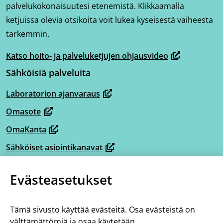
palvelukokonaisuutesi etenemistä. Klikkaamalla
ketjuissa olevia otsikoita voit lukea kyseisestä vaiheesta
tarkemmin.
Katso hoito- ja palveluketjujen ohjausvideo
(avautuu
Sähköisiä palveluita
uuteen
ikkunaan,
Laboratorion ajanvaraus
(avautuu
siirryt
Omasote
uuteen
toiseen
(avautuu
ikkunaan,
OmaKanta
palveluun)
uuteen
(avautuu
siirryt
ikkunaan,
Sähköiset asiointikanavat
uuteen
(avautuu
toiseen
siirryt
ikkunaan,
Omaperhe
uuteen
palveluun)
(avautuu
toiseen
Evästeasetukset
siirryt
ikkunaan,
Omahelpperi
uuteen
palveluun)
(avautuu
toiseen
siirryt
ikkunaan,
Lisää tietoa
uuteen
palveluun)
toiseen
Tämä sivusto käyttää evästeitä. Osa evästeistä on
siirryt
ikkunaan,
Tietoa hoito- ja palveluketjuista
välttämättömiä ja osaa käytetään