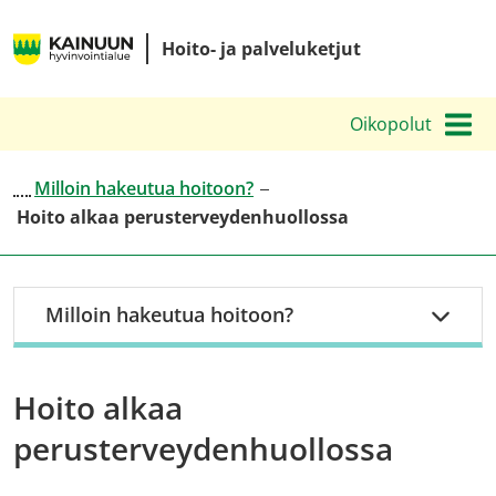
Siirry
Kainuun
sisältöön
Hoito- ja palveluketjut
hyvinvointialueen
hoito-
Oikopolut
ja
palveluketjut
Milloin hakeutua hoitoon?
Hoito alkaa perusterveydenhuollossa
Milloin hakeutua hoitoon?
Hoito alkaa
perusterveydenhuollossa