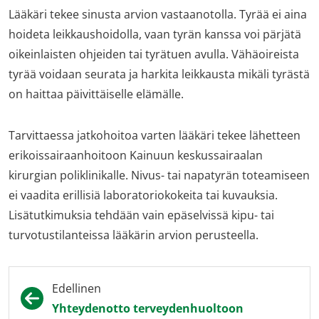
Lääkäri tekee sinusta arvion vastaanotolla. Tyrää ei aina
hoideta leikkaushoidolla, vaan tyrän kanssa voi pärjätä
oikeinlaisten ohjeiden tai tyrätuen avulla. Vähäoireista
tyrää voidaan seurata ja harkita leikkausta mikäli tyrästä
on haittaa päivittäiselle elämälle.
Tarvittaessa jatkohoitoa varten lääkäri tekee lähetteen
erikoissairaanhoitoon Kainuun keskussairaalan
kirurgian poliklinikalle. Nivus- tai napatyrän toteamiseen
ei vaadita erillisiä laboratoriokokeita tai kuvauksia.
Lisätutkimuksia tehdään vain epäselvissä kipu- tai
turvotustilanteissa lääkärin arvion perusteella.
Edellinen
Yhteydenotto terveydenhuoltoon