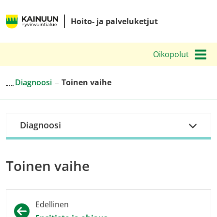
Siirry
Kainuun
sisältöön
Hoito- ja palveluketjut
hyvinvointialueen
hoito-
Oikopolut
ja
palveluketjut
Diagnoosi
Toinen vaihe
Diagnoosi
Toinen vaihe
Edellinen