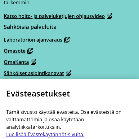
tarkemmin.
Katso hoito- ja palveluketjujen ohjausvideo
(avautuu
Sähköisiä palveluita
uuteen
ikkunaan,
Laboratorion ajanvaraus
(avautuu
siirryt
Omasote
uuteen
toiseen
(avautuu
ikkunaan,
OmaKanta
palveluun)
uuteen
(avautuu
siirryt
ikkunaan,
Sähköiset asiointikanavat
uuteen
(avautuu
toiseen
siirryt
ikkunaan,
Omaperhe
uuteen
palveluun)
(avautuu
toiseen
Evästeasetukset
siirryt
ikkunaan,
Omahelpperi
uuteen
palveluun)
(avautuu
toiseen
siirryt
ikkunaan,
Lisää tietoa
uuteen
palveluun)
toiseen
Tämä sivusto käyttää evästeitä. Osa evästeistä on
siirryt
ikkunaan,
Tietoa hoito- ja palveluketjuista
välttämättömiä ja osaa käytetään
palveluun)
toiseen
siirryt
analytiikkatarkoituksiin.
Saavutettavuus
palveluun)
toiseen
Lue lisää Evästekäytännöt-sivulta.