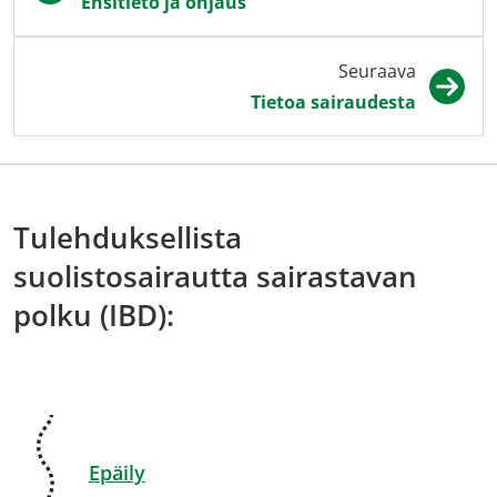
Ensitieto ja ohjaus
Seuraava
Tietoa sairaudesta
Tulehduksellista
suolistosairautta sairastavan
polku (IBD):
Epäily