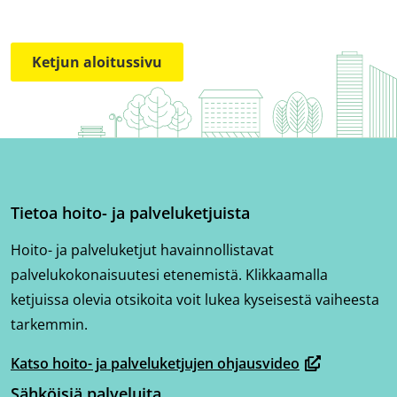
Ketjun aloitussivu
Tietoa hoito- ja palveluketjuista
Hoito- ja palveluketjut havainnollistavat
palvelukokonaisuutesi etenemistä. Klikkaamalla
ketjuissa olevia otsikoita voit lukea kyseisestä vaiheesta
tarkemmin.
Katso hoito- ja palveluketjujen ohjausvideo
(avautuu
Sähköisiä palveluita