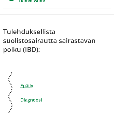
Toinen vaihe
Tulehduksellista
suolistosairautta sairastavan
polku (IBD):
Epäily
Diagnoosi