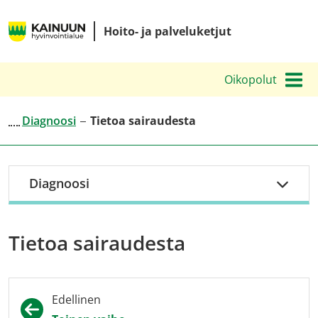
Siirry
Kainuun
sisältöön
Hoito- ja palveluketjut
hyvinvointialueen
hoito-
Oikopolut
ja
palveluketjut
Diagnoosi
Tietoa sairaudesta
Diagnoosi
Tietoa sairaudesta
Edellinen