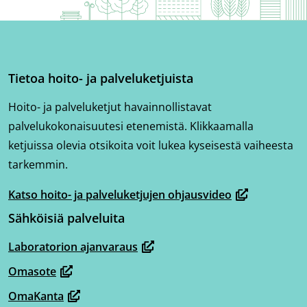
Tietoa hoito- ja palveluketjuista
Hoito- ja palveluketjut havainnollistavat
palvelukokonaisuutesi etenemistä. Klikkaamalla
ketjuissa olevia otsikoita voit lukea kyseisestä vaiheesta
tarkemmin.
Katso hoito- ja palveluketjujen ohjausvideo
(avautuu
Sähköisiä palveluita
uuteen
ikkunaan,
Laboratorion ajanvaraus
(avautuu
siirryt
Omasote
uuteen
toiseen
(avautuu
ikkunaan,
OmaKanta
palveluun)
uuteen
(avautuu