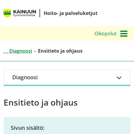
Siirry
Kainuun
sisältöön
Hoito- ja palveluketjut
hyvinvointialueen
hoito-
Oikopolut
ja
palveluketjut
Diagnoosi
Ensitieto ja ohjaus
Diagnoosi
Ensitieto ja ohjaus
Sivun sisältö: