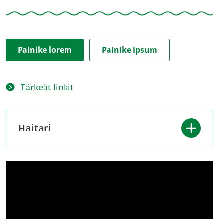
Painike lorem
Painike ipsum
Tärkeät linkit
Haitari