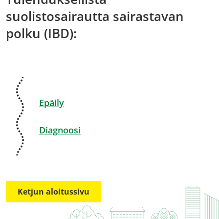
suolistosairautta sairastavan
polku (IBD):
Epäily
Diagnoosi
Ketjun aloitussivu