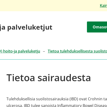
Kai
 ja palveluketjut
Omaso
) hoito-ja palveluketju
Tietoa tulehduksellisesta suolis
Tietoa sairaudesta
Tulehduksellisia suolistosairauksia (IBD) ovat Crohnin t
ulcerosa. IBD tulee sanoista Inflammatory Bowel Diseas