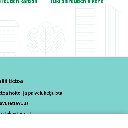
irauden kanssa
Tuki sairauden aikana
sää tietoa
etoa hoito- ja palveluketjuista
avutettavuus
ästekäytännöt