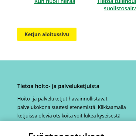
Kun huoli herää
Tietoa tulehduk
suolistosai
Ketjun aloitussivu
Tietoa hoito- ja palveluketjuista
Hoito- ja palveluketjut havainnollistavat
palvelukokonaisuutesi etenemistä. Klikkaamalla
ketjuissa olevia otsikoita voit lukea kyseisestä
vaiheesta tarkemmin.