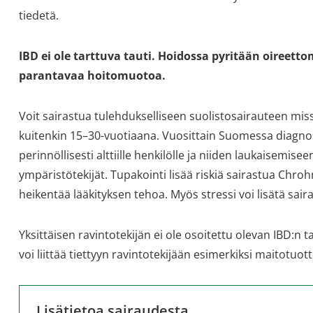
tiedetä.
IBD ei ole tarttuva tauti. Hoidossa pyritään oireetto
parantavaa hoitomuotoa.
Voit sairastua tulehdukselliseen suolistosairauteen miss
kuitenkin 15–30-vuotiaana. Vuosittain Suomessa diagnos
perinnöllisesti alttiille henkilölle ja niiden laukaisemis
ympäristötekijät. Tupakointi lisää riskiä sairastua Chroh
heikentää lääkityksen tehoa. Myös stressi voi lisätä sai
Yksittäisen ravintotekijän ei ole osoitettu olevan IBD:n t
voi liittää tiettyyn ravintotekijään esimerkiksi maitotuot
Lisätietoa sairaudesta