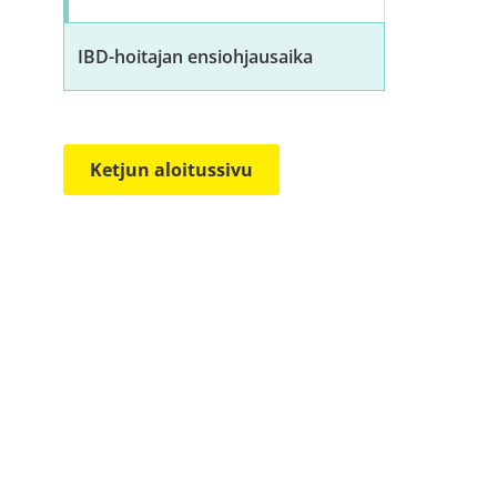
IBD-hoitajan ensiohjausaika
Ketjun aloitussivu