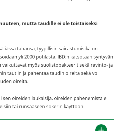
i
i
i
k
k
k
k
k
k
u
u
u
muuteen, mutta taudille ei ole toistaiseksi
n
n
n
a
a
a
a
a
a
ä iässä tahansa, tyypillisin sairastumisikä on
n
n
n
,
,
,
oidaan yli 2000 potilasta. IBD:n katsotaan syntyvän
s
s
s
een vaikuttavat myös suolistobakteerit sekä ravinto- ja
i
i
i
nin tautiin ja pahentaa taudin oireita sekä voi
i
i
i
rauden oireita.
r
r
r
r
r
r
ai sen oireiden laukaisija, oireiden pahenemista ei
y
y
y
t
t
t
teisiin tai runsaaseen sokerin käyttöön.
t
t
t
o
o
o
i
i
i