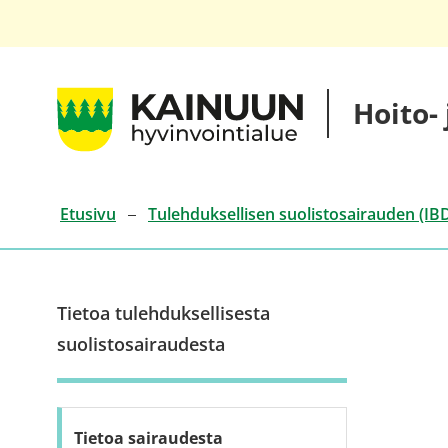
Siirry
sisältöön
Kainuun
Hoito-
hyvinvointialueen
hoito-
ja
palveluketjut
Etusivu
Tulehduksellisen suolistosairauden (IBD
Tietoa tulehduksellisesta
suolistosairaudesta
Tietoa sairaudesta