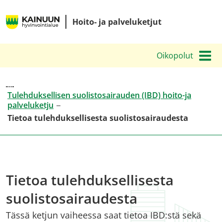
Siirry
Kainuun
sisältöön
Hoito- ja palveluketjut
hyvinvointialueen
hoito-
Oikopolut
ja
palveluketjut
Tulehduksellisen suolistosairauden (IBD) hoito-ja
palveluketju
Tietoa tulehduksellisesta suolistosairaudesta
Tietoa tulehduksellisesta
suolistosairaudesta
Tässä ketjun vaiheessa saat tietoa IBD:stä sekä