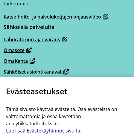
tarkemmin.
Katso hoito- ja palveluketjujen ohjausvideo
(avautuu
Sähköisiä palveluita
uuteen
ikkunaan,
Laboratorion ajanvaraus
(avautuu
siirryt
Omasote
uuteen
toiseen
(avautuu
ikkunaan,
OmaKanta
palveluun)
uuteen
(avautuu
siirryt
ikkunaan,
Sähköiset asiointikanavat
uuteen
(avautuu
toiseen
siirryt
ikkunaan,
Omaperhe
uuteen
palveluun)
(avautuu
toiseen
Evästeasetukset
siirryt
ikkunaan,
Omahelpperi
uuteen
palveluun)
(avautuu
toiseen
siirryt
ikkunaan,
Lisää tietoa
uuteen
palveluun)
toiseen
Tämä sivusto käyttää evästeitä. Osa evästeistä on
siirryt
ikkunaan,
Tietoa hoito- ja palveluketjuista
välttämättömiä ja osaa käytetään
palveluun)
toiseen
siirryt
analytiikkatarkoituksiin.
Saavutettavuus
palveluun)
toiseen
Lue lisää Evästekäytännöt-sivulta.