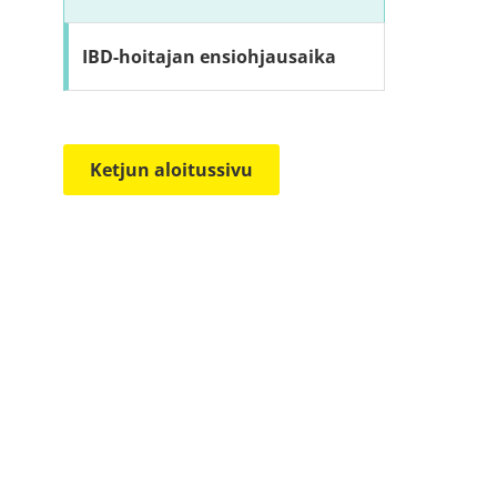
IBD-hoitajan ensiohjausaika
Ketjun aloitussivu