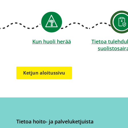
Kun huoli herää
Tietoa tulehduk
suolistosai
Ketjun aloitussivu
Tietoa hoito- ja palveluketjuista