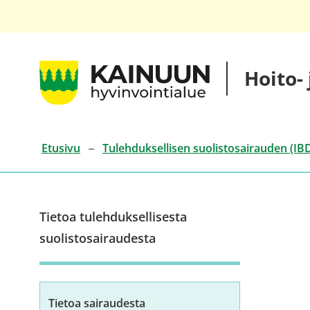
Siirry
sisältöön
Kainuun
Hoito-
hyvinvointialueen
hoito-
ja
palveluketjut
Etusivu
Tulehduksellisen suolistosairauden (IBD
Tietoa tulehduksellisesta
suolistosairaudesta
Tietoa sairaudesta