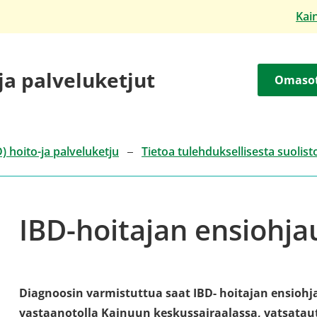
Kai
 ja palveluketjut
Omaso
) hoito-ja palveluketju
Tietoa tulehduksellisesta suolis
IBD-hoitajan ensiohja
Diagnoosin varmistuttua saat IBD- hoitajan ensiohj
vastaanotolla Kainuun keskussairaalassa, vatsatauti