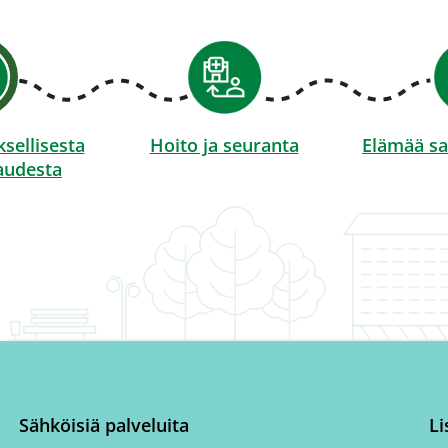
sellisesta
Hoito ja seuranta
Elämää sa
raudesta
Sähköisiä palveluita
Li