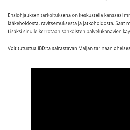
Ensiohjauksen tarkoituksena on keskustella kanssasi mm
lääkehoidosta, ravitsemuksesta ja jatkohoidosta. Saat myö
Lisäksi sinulle kerrotaan sähköisten palvelukanavien kä
Voit tutustua IBD:tä sairastavan Maijan tarinaan oheises