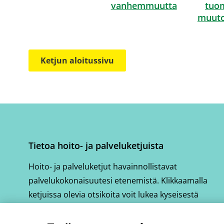
vanhemmuutta
tuo
muuto
Ketjun aloitussivu
Tietoa hoito- ja palveluketjuista
Hoito- ja palveluketjut havainnollistavat
palvelukokonaisuutesi etenemistä. Klikkaamalla
ketjuissa olevia otsikoita voit lukea kyseisestä
vaiheesta tarkemmin.