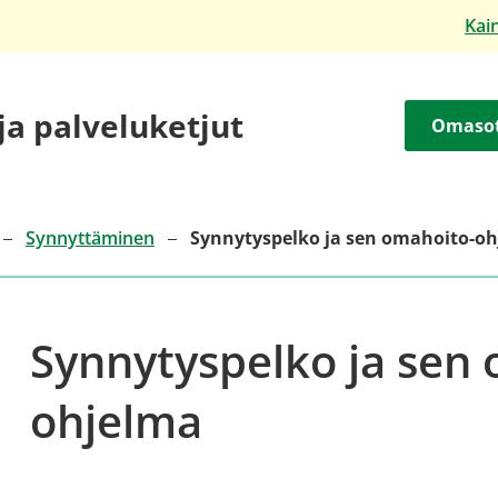
Kai
 ja palveluketjut
Omaso
Synnyttäminen
Synnytyspelko ja sen omahoito-o
Synnytyspelko ja sen
ohjelma