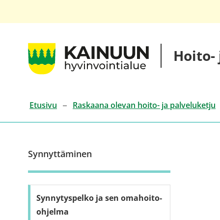
Siirry
sisältöön
Kainuun
Hoito-
hyvinvointialueen
hoito-
ja
palveluketjut
Etusivu
Raskaana olevan hoito- ja palveluketju
Synnyttäminen
Synnytyspelko ja sen omahoito-
ohjelma