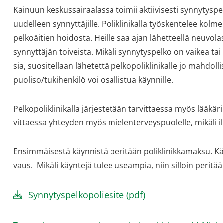
Kai­nuun kes­kus­sai­raa­las­sa toi­mii ak­tii­vi­ses­ti syn­ny­tys­
uudelleen synnyttäjille. Po­lik­li­ni­kal­la työs­ken­te­lee kolme 
pel­koäi­tien hoi­dos­ta. Heil­le saa ajan lä­het­teel­lä neu­vo­las
syn­nyt­tä­jän toi­veis­ta. Mi­kä­li syn­ny­tys­pel­ko on vai­kea t
sia, suo­si­tel­laan lä­he­tet­tä pel­ko­po­lik­li­ni­kal­le jo mah­
puoliso/tukihenkilö voi osallistua käynnille.
Pelkopoliklinikalla järjestetään tarvittaessa myös lääkärin 
vit­taes­sa yh­tey­den myös mie­len­ter­veys­puo­lel­le, mi­kä­li i
En­sim­mäi­ses­tä käyn­nis­tä pe­ri­tään po­lik­li­nik­ka­mak­su.
vaus. Mi­kä­li käyn­te­jä tu­lee useam­pia, niin sil­loin pe­ri­tää
Synnytyspelkopoliesite (pdf)