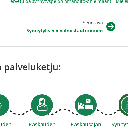
Tervetuloa synnytyspelon omahoito-ohjelmaan! | Mielen
Seuraava
Synnytykseen valmistautuminen
 palveluketju:
uden
Raskauden
Raskausajan
Synny