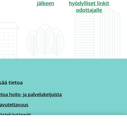
jälkeen
hyödylliset linkit
odottajalle
sää tietoa
etoa hoito- ja palveluketjuista
avutettavuus
ästekäytännöt