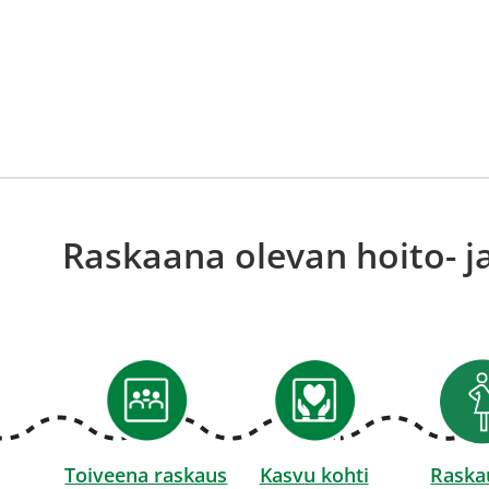
Raskaana olevan hoito- ja
Toiveena raskaus
Kasvu kohti
Raska