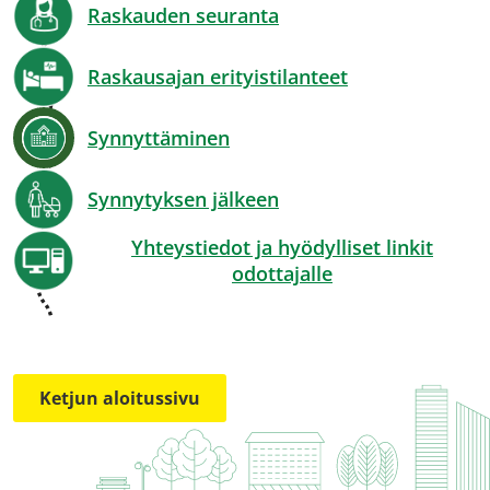
Raskauden seuranta
Raskausajan erityistilanteet
Synnyttäminen
Synnytyksen jälkeen
Yhteystiedot ja hyödylliset linkit
odottajalle
Ketjun aloitussivu