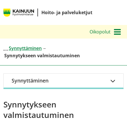
Siirry
Kainuun
sisältöön
Hoito- ja palveluketjut
hyvinvointialueen
hoito-
Oikopolut
ja
palveluketjut
Synnyttäminen
Synnytykseen valmistautuminen
Synnyttäminen
Synnytykseen
valmistautuminen