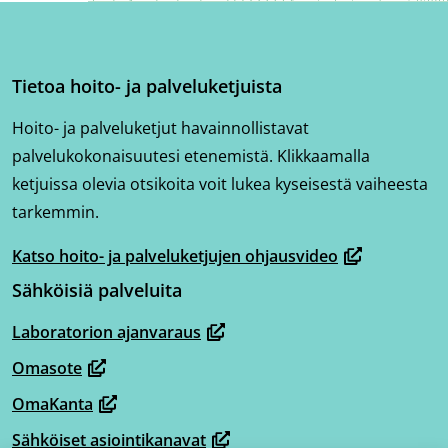
Tietoa hoito- ja palveluketjuista
Hoito- ja palveluketjut havainnollistavat
palvelukokonaisuutesi etenemistä. Klikkaamalla
ketjuissa olevia otsikoita voit lukea kyseisestä vaiheesta
tarkemmin.
Katso hoito- ja palveluketjujen ohjausvideo
(avautuu
Sähköisiä palveluita
uuteen
ikkunaan,
Laboratorion ajanvaraus
(avautuu
siirryt
Omasote
uuteen
toiseen
(avautuu
ikkunaan,
OmaKanta
palveluun)
uuteen
(avautuu
siirryt
ikkunaan,
Sähköiset asiointikanavat
uuteen