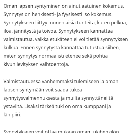
Oman lapsen syntyminen on ainutlaatuinen kokemus.
Synnytys on henkisesti- ja fyysisesti iso kokemus.
Synnytykseen liittyy monenlaisia tunteita, kuten pelkoa,
iloa, jännitystä ja toivoa. Synnytykseen kannattaa
valmistautua, vaikka etukäteen ei voi tietää synnytyksen
kulkua. Ennen synnytystä kannattaa tutustua siihen,
miten synnytys normaalisti etenee sekä pohtia
kivunlievityksen vaihtoehtoja.
Valmistautuessa vanhemmaksi tulemiseen ja oman
lapsen syntymään voit saada tukea
synnytysvalmennuksesta ja muilta synnyttäneiltä
ystäviltä. Lisäksi tärkeä tuki on oma kumppani ja
lähipiiri.
Synnytykseen voit ottaa mukaan oman tukihenkilön,