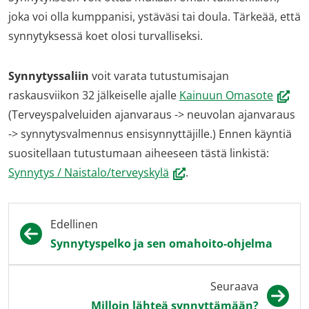
joka voi olla kumppanisi, ystäväsi tai doula. Tärkeää, että
synnytyksessä koet olosi turvalliseksi.
Synnytyssaliin
voit varata tutustumisajan
(avaut
raskausviikon 32 jälkeiselle ajalle
Kainuun Omasote
uutee
(Terveyspalveluiden ajanvaraus -> neuvolan ajanvaraus
ikkuna
-> synnytysvalmennus ensisynnyttäjille.) Ennen käyntiä
siirryt
suositellaan tutustumaan aiheeseen tästä linkistä:
(avautuu
toisee
Synnytys / Naistalo/terveyskylä
.
uuteen
palvel
ikkunaan,
Edellinen
siirryt
Synnytyspelko ja sen omahoito-ohjelma
toiseen
palveluun)
Seuraava
Milloin lähteä synnyttämään?