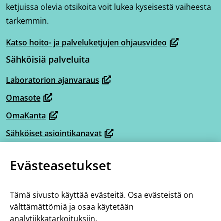
ketjuissa olevia otsikoita voit lukea kyseisestä vaiheesta
tarkemmin.
Katso hoito- ja palveluketjujen ohjausvideo
(avautuu
Sähköisiä palveluita
uuteen
ikkunaan,
Laboratorion ajanvaraus
(avautuu
siirryt
Omasote
uuteen
toiseen
(avautuu
ikkunaan,
OmaKanta
palveluun)
uuteen
(avautuu
siirryt
ikkunaan,
Sähköiset asiointikanavat
uuteen
(avautuu
toiseen
siirryt
ikkunaan,
Omaperhe
uuteen
palveluun)
(avautuu
toiseen
Evästeasetukset
siirryt
ikkunaan,
Omahelpperi
uuteen
palveluun)
(avautuu
toiseen
siirryt
ikkunaan,
Lisää tietoa
uuteen
palveluun)
toiseen
Tämä sivusto käyttää evästeitä. Osa evästeistä on
siirryt
ikkunaan,
Tietoa hoito- ja palveluketjuista
välttämättömiä ja osaa käytetään
palveluun)
toiseen
siirryt
analytiikkatarkoituksiin.