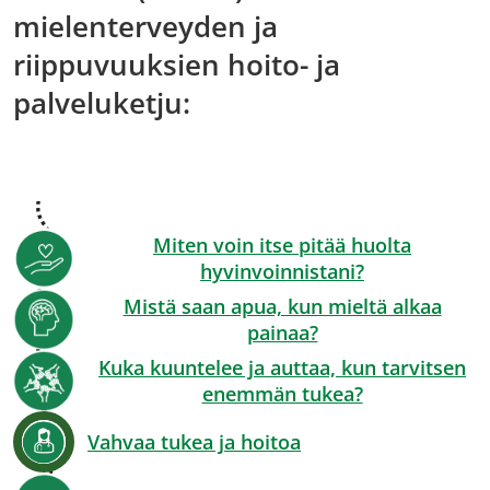
mielenterveyden ja
riippuvuuksien hoito- ja
palveluketju:
Miten voin itse pitää huolta
hyvinvoinnistani?
Mistä saan apua, kun mieltä alkaa
painaa?
Kuka kuuntelee ja auttaa, kun tarvitsen
enemmän tukea?
Vahvaa tukea ja hoitoa