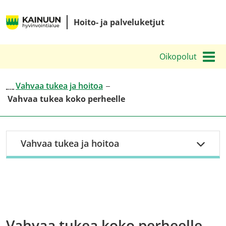
Siirry
Kainuun
sisältöön
Hoito- ja palveluketjut
hyvinvointialueen
hoito-
Oikopolut
ja
palveluketjut
Vahvaa tukea ja hoitoa
Vahvaa tukea koko perheelle
Vahvaa tukea ja hoitoa
Vahvaa tukea koko perheelle