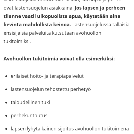
ovat lastensuojelun asiakkaina.
Jos lapsen ja perheen
tilanne vaatii ulkopuolista apua, käytetään aina
lievintä mahdollista keinoa.
Lastensuojelussa tällaisia
ensisijaisia palveluita kutsutaan avohuollon
tukitoimiksi.
Avohuollon tukitoimia voivat olla esimerkiksi:
erilaiset hoito- ja terapiapalvelut
lastensuojelun tehostettu perhetyö
taloudellinen tuki
perhekuntoutus
lapsen lyhytaikainen sijoitus avohuollon tukitoimena