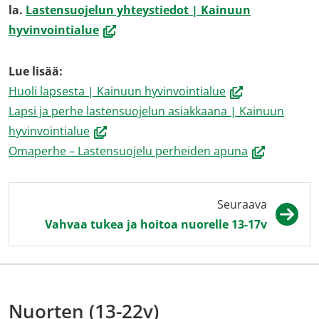
siirryt
ikkuna
la.
Lastensuojelun yhteystiedot | Kainuun
(avautuu
toiseen
siirryt
hyvinvointialue
uuteen
palveluun)
toisee
ikkunaan,
palvel
Lue lisää:
siirryt
(avautuu
Huoli lapsesta | Kainuun hyvinvointialue
toiseen
uuteen
Lapsi ja perhe lastensuojelun asiakkaana | Kainuun
palveluun)
(avautuu
ikkunaan,
hyvinvointialue
uuteen
siirryt
(avautuu
Omaperhe – Lastensuojelu perheiden apuna
ikkunaan,
toiseen
uuteen
siirryt
palveluun)
ikkunaan,
Seuraava
toiseen
siirryt
Vahvaa tukea ja hoitoa nuorelle 13-17v
palveluun)
toiseen
palveluun)
Nuorten (13-22v)