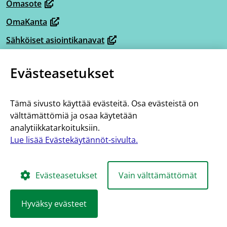
Omasote
uuteen
toiseen
(avautuu
ikkunaan,
OmaKanta
palveluun)
uuteen
(avautuu
siirryt
ikkunaan,
Sähköiset asiointikanavat
uuteen
(avautuu
toiseen
siirryt
ikkunaan,
Omaperhe
uuteen
palveluun)
(avautuu
toiseen
Evästeasetukset
siirryt
ikkunaan,
Omahelpperi
uuteen
palveluun)
(avautuu
toiseen
siirryt
ikkunaan,
Lisää tietoa
uuteen
palveluun)
toiseen
Tämä sivusto käyttää evästeitä. Osa evästeistä on
siirryt
ikkunaan,
Tietoa hoito- ja palveluketjuista
välttämättömiä ja osaa käytetään
palveluun)
toiseen
siirryt
analytiikkatarkoituksiin.
Saavutettavuus
palveluun)
toiseen
Lue lisää Evästekäytännöt-sivulta.
Evästekäytännöt
palveluun)
Evästeasetukset
Vain välttämättömät
Hyväksy evästeet
Kainuu
Kainuu
Kainuu
Kainuu
Kain
Palveluketjut
Palveluketjut
Palveluketjut
Palveluke
Palve