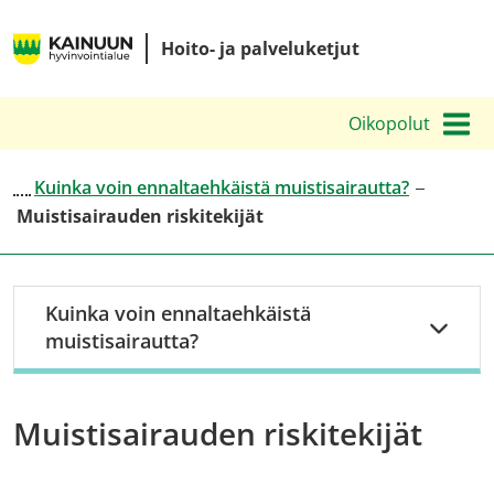
Siirry
Kainuun
sisältöön
Hoito- ja palveluketjut
hyvinvointialueen
hoito-
Oikopolut
ja
palveluketjut
Kuinka voin ennaltaehkäistä muistisairautta?
Muistisairauden riskitekijät
Kuinka voin ennaltaehkäistä
muistisairautta?
Muistisairauden riskitekijät