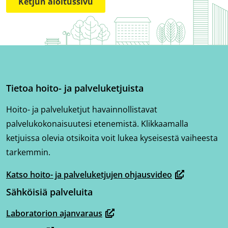
Ketjun aloitussivu
Tietoa hoito- ja palveluketjuista
Hoito- ja palveluketjut havainnollistavat
palvelukokonaisuutesi etenemistä. Klikkaamalla
ketjuissa olevia otsikoita voit lukea kyseisestä vaiheesta
tarkemmin.
Katso hoito- ja palveluketjujen ohjausvideo
(avautuu
Sähköisiä palveluita
uuteen
ikkunaan,
Laboratorion ajanvaraus
(avautuu
siirryt