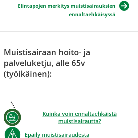
Elintapojen merkitys muistisairauksien
ennaltaehkäisyssä
Muistisairaan hoito- ja
palveluketju, alle 65v
(työikäinen):
Kuinka voin ennaltaehkäistä
muistisairautta?
Epäily muistisairaudesta