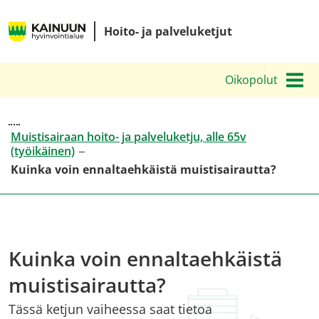
Siirry
Kainuun
sisältöön
Hoito- ja palveluketjut
hyvinvointialueen
hoito-
Oikopolut
ja
palveluketjut
Muistisairaan hoito- ja palveluketju, alle 65v
(työikäinen)
Kuinka voin ennaltaehkäistä muistisairautta?
Kuinka voin ennaltaehkäistä
muistisairautta?
Tässä ketjun vaiheessa saat tietoa