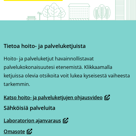
Tietoa hoito- ja palveluketjuista
Hoito- ja palveluketjut havainnollistavat
palvelukokonaisuutesi etenemistä. Klikkaamalla
ketjuissa olevia otsikoita voit lukea kyseisestä vaiheesta
tarkemmin.
Katso hoito- ja palveluketjujen ohjausvideo
(avautuu
Sähköisiä palveluita
uuteen
ikkunaan,
Laboratorion ajanvaraus
(avautuu
siirryt
Omasote
uuteen
toiseen
(avautuu