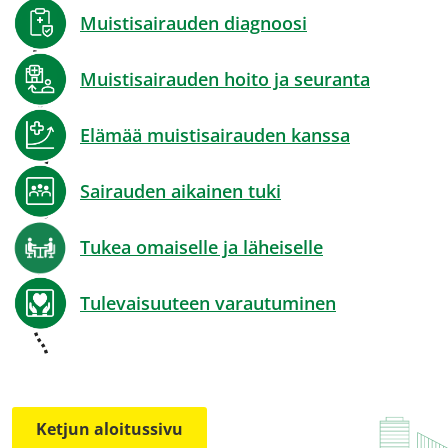
Muistisairauden diagnoosi
Muistisairauden hoito ja seuranta
Elämää muistisairauden kanssa
Sairauden aikainen tuki
Tukea omaiselle ja läheiselle
Tulevaisuuteen varautuminen
Ketjun aloitussivu