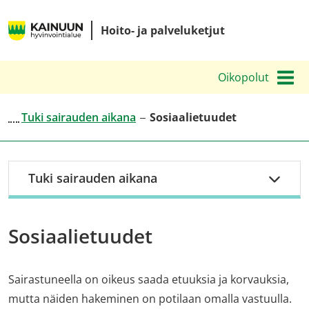
Siirry
Kainuun
sisältöön
Hoito- ja palveluketjut
hyvinvointialueen
hoito-
Oikopolut
ja
palveluketjut
Tuki sairauden aikana
Sosiaalietuudet
Tuki sairauden aikana
Sosiaalietuudet
Sairastuneella on oikeus saada etuuksia ja korvauksia,
mutta näiden hakeminen on potilaan omalla vastuulla.