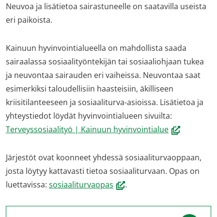
Neuvoa ja lisätietoa sairastuneelle on saatavilla useista
eri paikoista.
Kainuun hyvinvointialueella on mahdollista saada
sairaalassa sosiaalityöntekijän tai sosiaaliohjaan tukea
ja neuvontaa sairauden eri vaiheissa. Neuvontaa saat
esimerkiksi taloudellisiin haasteisiin, äkilliseen
kriisitilanteeseen ja sosiaaliturva-asioissa. Lisätietoa ja
yhteystiedot löydät hyvinvointialueen sivuilta:
(avautuu
Terveyssosiaalityö | Kainuun hyvinvointialue
uuteen
ikkunaan,
Järjestöt ovat koonneet yhdessä sosiaaliturvaoppaan,
siirryt
josta löytyy kattavasti tietoa sosiaaliturvaan. Opas on
toiseen
(avautuu
luettavissa:
sosiaaliturvaopas
.
palveluun)
uuteen
ikkunaan,