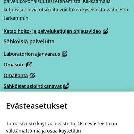
palvelukokonaisuutesi etenemistä. Klikkaamalla
ketjuissa olevia otsikoita voit lukea kyseisestä vaiheesta
tarkemmin.
Katso hoito- ja palveluketjujen ohjausvideo
(avautuu
Sähköisiä palveluita
uuteen
ikkunaan,
Laboratorion ajanvaraus
(avautuu
siirryt
Omasote
uuteen
toiseen
(avautuu
ikkunaan,
OmaKanta
palveluun)
uuteen
(avautuu
siirryt
ikkunaan,
Sähköiset asiointikanavat
uuteen
(avautuu
toiseen
siirryt
ikkunaan,
Omaperhe
uuteen
palveluun)
(avautuu
toiseen
Evästeasetukset
siirryt
ikkunaan,
Omahelpperi
uuteen
palveluun)
(avautuu
toiseen
siirryt
ikkunaan,
Lisää tietoa
uuteen
palveluun)
toiseen
Tämä sivusto käyttää evästeitä. Osa evästeistä on
siirryt
ikkunaan,
Tietoa hoito- ja palveluketjuista
välttämättömiä ja osaa käytetään
palveluun)