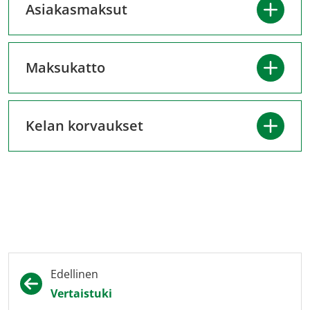
Asiakasmaksut
siirryt
toiseen
palveluun)
Maksukatto
Kelan korvaukset
Edellinen
Vertaistuki