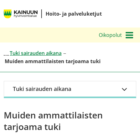
Siirry
Kainuun
sisältöön
Hoito- ja palveluketjut
hyvinvointialueen
hoito-
Oikopolut
ja
palveluketjut
Tuki sairauden aikana
Muiden ammattilaisten tarjoama tuki
Tuki sairauden aikana
Muiden ammattilaisten
tarjoama tuki