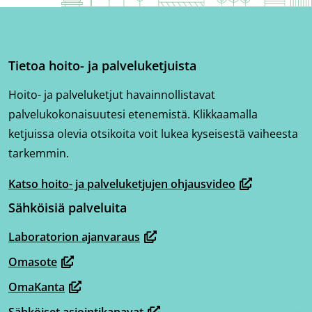
Tietoa hoito- ja palveluketjuista
Hoito- ja palveluketjut havainnollistavat
palvelukokonaisuutesi etenemistä. Klikkaamalla
ketjuissa olevia otsikoita voit lukea kyseisestä vaiheesta
tarkemmin.
Katso hoito- ja palveluketjujen ohjausvideo
(avautuu
Sähköisiä palveluita
uuteen
ikkunaan,
Laboratorion ajanvaraus
(avautuu
siirryt
Omasote
uuteen
toiseen
(avautuu
ikkunaan,
OmaKanta
palveluun)
uuteen
(avautuu
siirryt
ikkunaan,