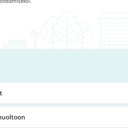
toteamiseksi.
t
huoltoon