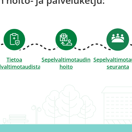
 hoito- ja palveluketju:
Tietoa
Sepelvaltimotaudin
Sepelvaltimota
lvaltimotaudista
hoito
seuranta