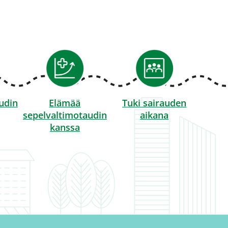
udin
Elämää
Tuki sairauden
sepelvaltimotaudin
aikana
kanssa