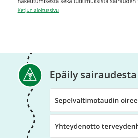
hakeutumisesta sekä tutkimuksista sairauden 
Ketjun aloitussivu
Epäily sairaudesta
Sepelvaltimotaudin oiree
Yhteydenotto terveyden