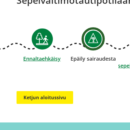
Sepelvaltimotautipotilaan
Ennaltaehkäisy
Epäily sairaudesta
sepe
Ketjun aloitussivu