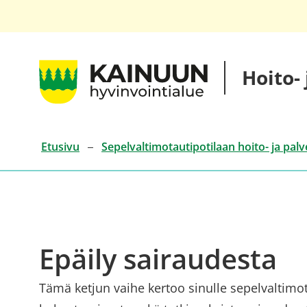
Siirry
sisältöön
Kainuun
Hoito-
hyvinvointialueen
hoito-
ja
palveluketjut
Etusivu
Sepelvaltimotautipotilaan hoito- ja palv
Epäily sairaudesta
Tämä ketjun vaihe kertoo sinulle sepelvaltimot