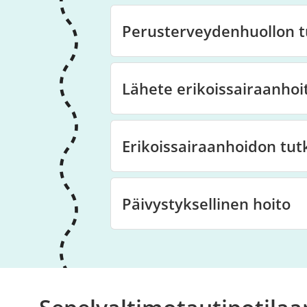
Perusterveydenhuollon 
Lähete erikoissairaanhoi
Erikoissairaanhoidon tu
Päivystyksellinen hoito