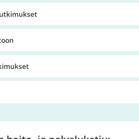
tutkimukset
toon
tkimukset