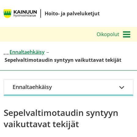
Siirry
Kainuun
sisältöön
Hoito- ja palveluketjut
hyvinvointialueen
hoito-
Oikopolut
ja
palveluketjut
Ennaltaehkäisy
Sepelvaltimotaudin syntyyn vaikuttavat tekijät
Ennaltaehkäisy
Sepelvaltimotaudin syntyyn
vaikuttavat tekijät