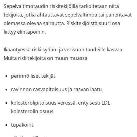
Sepelvaltimotaudin riskitekijöillä tarkoitetaan niitä
tekijöitä, jotka ahtauttavat sepelvaltimoa tai pahentavat
olemassa olevaa sairautta. Riskitekijöistä suuri osa
liittyy elintapoihin.
Ikääntyessä riski sydän- ja verisuonitaudeille kasvaa.
Muita riskitekijöitä on muun muassa
perinnölliset tekijät
ravinnon rasvapitoisuus ja rasvan laatu
kolesterolipitoisuus veressä, erityisesti LDL-
kolesterolin osuus
tupakointi