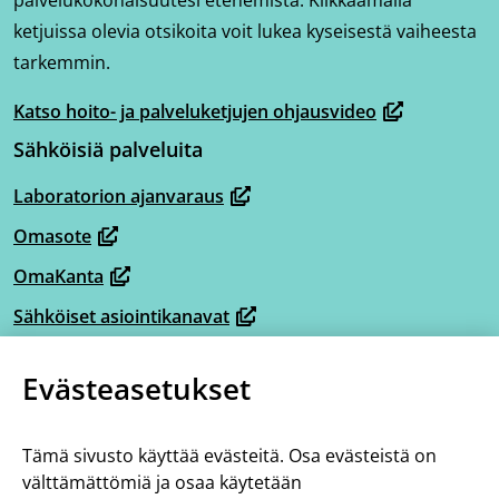
palvelukokonaisuutesi etenemistä. Klikkaamalla
ketjuissa olevia otsikoita voit lukea kyseisestä vaiheesta
tarkemmin.
Katso hoito- ja palveluketjujen ohjausvideo
(avautuu
Sähköisiä palveluita
uuteen
ikkunaan,
Laboratorion ajanvaraus
(avautuu
siirryt
Omasote
uuteen
toiseen
(avautuu
ikkunaan,
OmaKanta
palveluun)
uuteen
(avautuu
siirryt
ikkunaan,
Sähköiset asiointikanavat
uuteen
(avautuu
toiseen
siirryt
ikkunaan,
Omaperhe
uuteen
palveluun)
(avautuu
toiseen
Evästeasetukset
siirryt
ikkunaan,
Omahelpperi
uuteen
palveluun)
(avautuu
toiseen
siirryt
ikkunaan,
Lisää tietoa
uuteen
palveluun)
toiseen
Tämä sivusto käyttää evästeitä. Osa evästeistä on
siirryt
ikkunaan,
Tietoa hoito- ja palveluketjuista
välttämättömiä ja osaa käytetään
palveluun)
toiseen