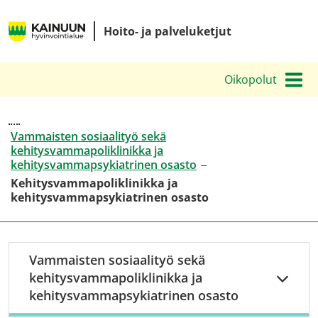
Siirry
Kainuun
sisältöön
Hoito- ja palveluketjut
hyvinvointialueen
hoito-
Oikopolut
ja
palveluketjut
Vammaisten sosiaalityö sekä
kehitysvammapoliklinikka ja
kehitysvammapsykiatrinen osasto
Kehitysvammapoliklinikka ja
kehitysvammapsykiatrinen osasto
Vammaisten sosiaalityö sekä
kehitysvammapoliklinikka ja
kehitysvammapsykiatrinen osasto