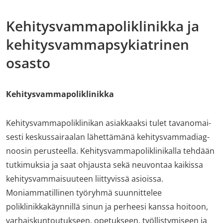
Kehitysvammapoliklinikka ja
kehitysvammapsykiatrinen
osasto
Kehitysvammapoliklinikka
Ke­hi­tys­vam­ma­po­lik­li­ni­kan asiak­kaak­si tul­et ta­va­no­mai­
ses­ti kes­kus­sai­raa­lan lähettämänä ke­hi­tys­vam­ma­diag­
noo­sin pe­rus­teel­la. Ke­hi­tys­vam­ma­po­lik­li­ni­kalla tehdään
tutkimuksia ja saat ohjausta sekä neuvontaa kaikissa
kehitysvammaisuuteen liittyvissä asioissa.
Moniammatillinen työryhmä suunnittelee
poliklinikkakäynnillä sinun ja perheesi kanssa hoitoon,
varhaiskuntoutukseen, opetukseen, työllistymiseen ja