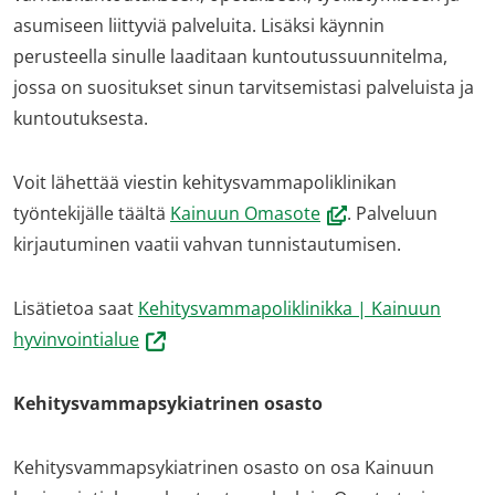
asumiseen liittyviä palveluita. Lisäksi käynnin
perusteella sinulle laaditaan kuntoutussuunnitelma,
jossa on suositukset sinun tarvitsemistasi palveluista ja
kuntoutuksesta.
Voit lähettää viestin kehitysvammapoliklinikan
(avautuu
työntekijälle täältä
Kainuun Omasote
. Palveluun
uuteen
kirjautuminen vaatii vahvan tunnistautumisen.
ikkunaan,
siirryt
Lisätietoa saat
Kehitysvammapoliklinikka | Kainuun
toiseen
(siirryt
hyvinvointialue
palveluun)
toiseen
palveluun)
Kehitysvammapsykiatrinen osasto
Ke­hi­tys­vam­mapsykiatrinen o­sas­to on osa Kai­nuun