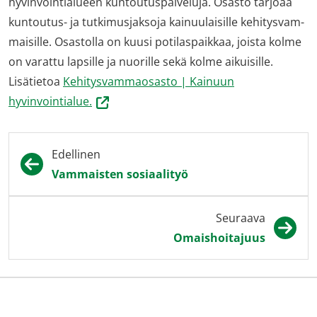
hyvinvointialueen kun­tou­tus­pal­ve­lu­ja. Osas­to tar­joaa
kun­tou­tus- ja tut­ki­mus­jak­so­ja kai­nuu­lai­sil­le ke­hi­tys­vam­
mai­sil­le. Osas­tol­la on kuu­si po­ti­las­paik­kaa, jois­ta kol­me
on va­rat­tu lap­sil­le ja nuo­ril­le se­kä kol­me ai­kui­sil­le.
Lisätietoa
Kehitysvammaosasto | Kainuun
(siirryt
hyvinvointialue.
toiseen
palveluun)
Edellinen
Vammaisten sosiaalityö
Seuraava
Omaishoitajuus