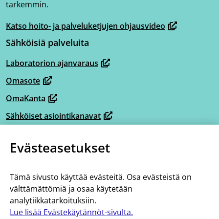
tarkemmin.
Katso hoito- ja palveluketjujen ohjausvideo
(avautuu
Sähköisiä palveluita
uuteen
ikkunaan,
Laboratorion ajanvaraus
(avautuu
siirryt
Omasote
uuteen
toiseen
(avautuu
ikkunaan,
OmaKanta
palveluun)
uuteen
(avautuu
siirryt
ikkunaan,
Sähköiset asiointikanavat
uuteen
(avautuu
toiseen
siirryt
ikkunaan,
Omaperhe
uuteen
palveluun)
(avautuu
toiseen
Evästeasetukset
siirryt
ikkunaan,
Omahelpperi
uuteen
palveluun)
(avautuu
toiseen
siirryt
ikkunaan,
Lisää tietoa
uuteen
palveluun)
toiseen
Tämä sivusto käyttää evästeitä. Osa evästeistä on
siirryt
ikkunaan,
Tietoa hoito- ja palveluketjuista
välttämättömiä ja osaa käytetään
palveluun)
toiseen
siirryt
analytiikkatarkoituksiin.
Saavutettavuus
palveluun)
toiseen
Lue lisää Evästekäytännöt-sivulta.