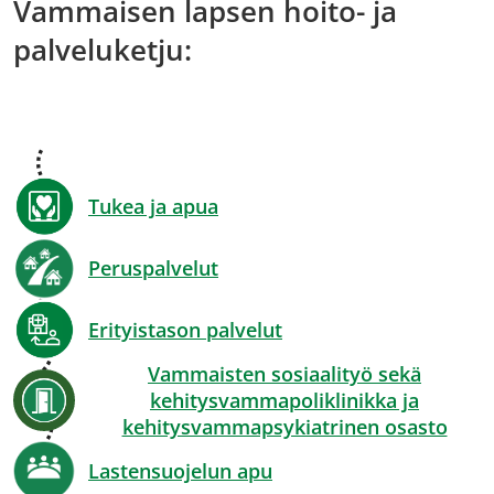
Vammaisen lapsen hoito- ja
palveluketju:
Tukea ja apua
Peruspalvelut
Erityistason palvelut
Vammaisten sosiaalityö sekä
kehitysvammapoliklinikka ja
kehitysvammapsykiatrinen osasto
Lastensuojelun apu