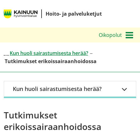
Siirry
Kainuun
sisältöön
Hoito- ja palveluketjut
hyvinvointialueen
hoito-
Oikopolut
ja
palveluketjut
Kun huoli sairastumisesta herää?
Tutkimukset erikoissairaanhoidossa
Kun huoli sairastumisesta herää?
Tutkimukset
erikoissairaanhoidossa