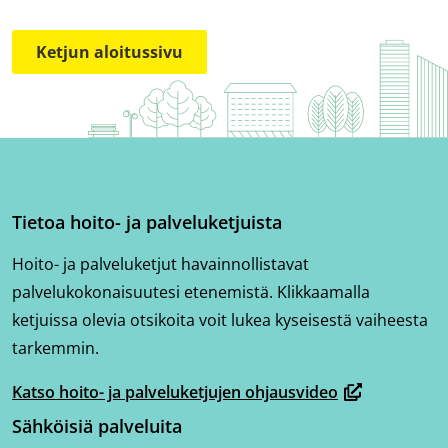
Ketjun aloitussivu
Tietoa hoito- ja palveluketjuista
Hoito- ja palveluketjut havainnollistavat
palvelukokonaisuutesi etenemistä. Klikkaamalla
ketjuissa olevia otsikoita voit lukea kyseisestä vaiheesta
tarkemmin.
Katso hoito- ja palveluketjujen ohjausvideo
(avautuu
Sähköisiä palveluita
uuteen