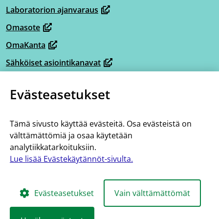
ikkunaan,
Laboratorion ajanvaraus
(avautuu
siirryt
Omasote
uuteen
toiseen
(avautuu
ikkunaan,
OmaKanta
palveluun)
uuteen
(avautuu
siirryt
ikkunaan,
Sähköiset asiointikanavat
uuteen
(avautuu
toiseen
siirryt
ikkunaan,
Omaperhe
uuteen
palveluun)
(avautuu
toiseen
Evästeasetukset
siirryt
ikkunaan,
Omahelpperi
uuteen
palveluun)
(avautuu
toiseen
siirryt
ikkunaan,
Lisää tietoa
uuteen
palveluun)
toiseen
Tämä sivusto käyttää evästeitä. Osa evästeistä on
siirryt
ikkunaan,
Tietoa hoito- ja palveluketjuista
välttämättömiä ja osaa käytetään
palveluun)
toiseen
siirryt
analytiikkatarkoituksiin.
Saavutettavuus
palveluun)
toiseen
Lue lisää Evästekäytännöt-sivulta.
Evästekäytännöt
palveluun)
Evästeasetukset
Vain välttämättömät