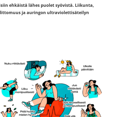
i
i
i
siin ehkäistä lähes puolet syövistä. Liikunta,
k
k
k
ittomuus ja auringon ultraviolettisäteilyn
k
k
k
u
u
u
n
n
n
a
a
a
a
a
a
n
n
n
,
,
,
s
s
s
i
i
i
i
i
i
r
r
r
r
r
r
y
y
y
t
t
t
t
t
t
o
o
o
i
i
i