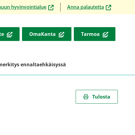
(siirryt
(siirryt
nuun hyvinvointialue
Anna palautetta
toiseen
toiseen
palveluun)
palveluun)
(
(
(
te
OmaKanta
Tarmoa
a
a
a
v
v
v
a
a
a
u
u
u
merkitys ennaltaehkäisyssä
t
t
t
u
u
u
u
u
u
u
u
u
Tulosta
u
u
u
t
t
t
e
e
e
e
e
e
n
n
n