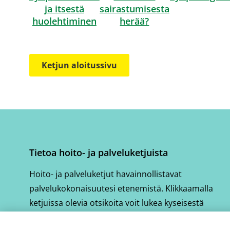
ja itsestä
sairastumisesta
huolehtiminen
herää?
Ketjun aloitussivu
Tietoa hoito- ja palveluketjuista
Hoito- ja palveluketjut havainnollistavat
palvelukokonaisuutesi etenemistä. Klikkaamalla
ketjuissa olevia otsikoita voit lukea kyseisestä
vaiheesta tarkemmin.