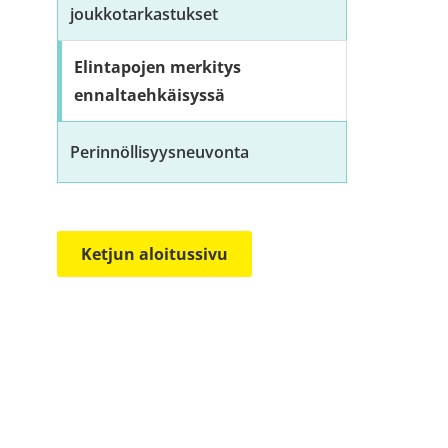
joukkotarkastukset
Elintapojen merkitys
ennaltaehkäisyssä
Perinnöllisyysneuvonta
Ketjun aloitussivu