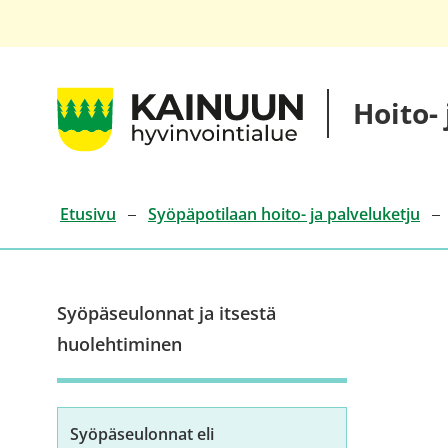
Siirry
sisältöön
Kainuun
Hoito-
hyvinvointialueen
hoito-
ja
palveluketjut
Etusivu
Syöpäpotilaan hoito- ja palveluketju
Syöpäseulonnat ja itsestä
huolehtiminen
Syöpäseulonnat eli