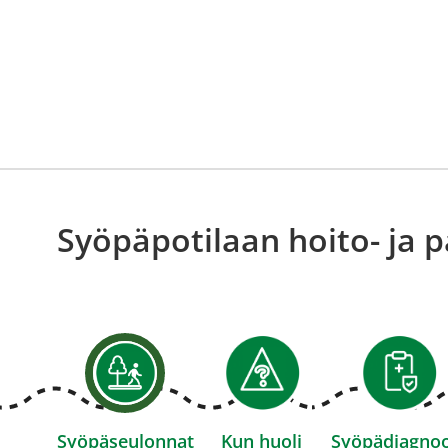
Syöpäpotilaan hoito- ja p
Syöpäseulonnat
Kun huoli
Syöpädiagnoo