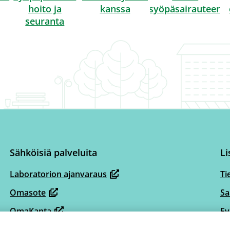
hoito ja
kanssa
syöpäsairauteen
seuranta
Sähköisiä palveluita
Li
Laboratorion ajanvaraus
Ti
(avautuu
Omasote
Sa
uuteen
(avautuu
ikkunaan,
OmaKanta
Ev
uuteen
(avautuu
siirryt
ikkunaan,
Sähköiset asiointikanavat