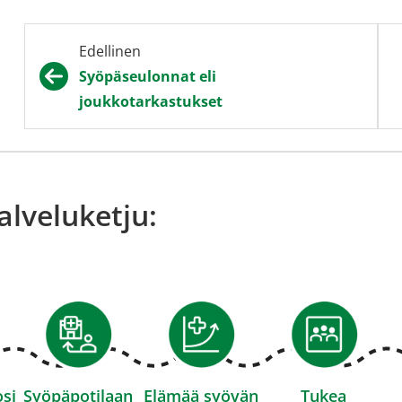
pa
Edellinen
Syöpäseulonnat eli
joukkotarkastukset
alveluketju:
si
Syöpäpotilaan
Elämää syövän
Tukea