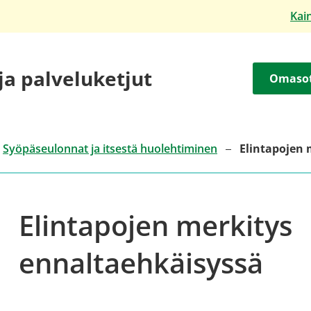
Kai
 ja palveluketjut
Omaso
Syöpäseulonnat ja itsestä huolehtiminen
Elintapojen 
Elintapojen merkitys
ennaltaehkäisyssä