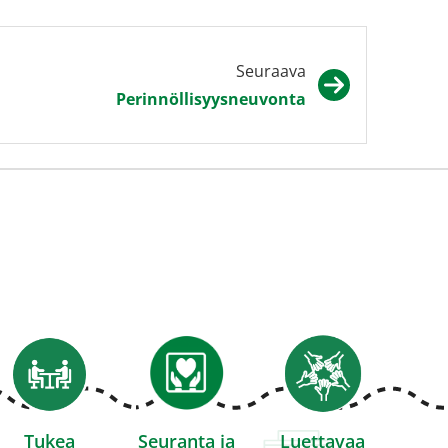
lveluun)
siirryt
uuteen
toiseen
ikkunaan,
palveluun)
siirryt
Seuraava
toiseen
Perinnöllisyysneuvonta
palveluun)
Tukea
Seuranta ja
Luettavaa