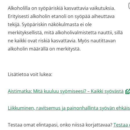
Alkoholilla on syöpäriskiä kasvattavia vaikutuksia.
Erityisesti alkoholin etanoli on syöpää aiheuttava
tekijä. Syöpäriskin näkökulmasta ei ole
merkityksellistä, mitä alkoholivalmistetta nauttii, sillä
ne kaikki ovat riskiä kasvattavia. Myös nautittavan
alkoholin määrällä on merkitystä.
Lisätietoa voit lukea:
(a
Aistimatka: Mitä kuuluu syömiseesi? – Kaikki syövästä
uu
ik
Liikkuminen, ravitsemus ja painonhallinta syövän ehkäis
sii
to
Testaa omat elintapasi, onko niissä korjattavaa?
Testaa 