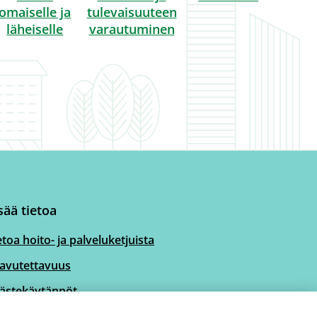
omaiselle ja
tulevaisuuteen
läheiselle
varautuminen
sää tietoa
etoa hoito- ja palveluketjuista
avutettavuus
ästekäytännöt