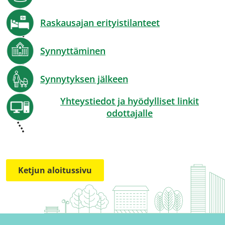
Raskausajan erityistilanteet
Synnyttäminen
Synnytyksen jälkeen
Yhteystiedot ja hyödylliset linkit
odottajalle
Ketjun aloitussivu