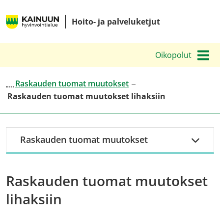
Siirry
Kainuun
sisältöön
Hoito- ja palveluketjut
hyvinvointialueen
hoito-
Oikopolut
ja
palveluketjut
Raskauden tuomat muutokset
Raskauden tuomat muutokset lihaksiin
Raskauden tuomat muutokset
Raskauden tuomat muutokset
lihaksiin