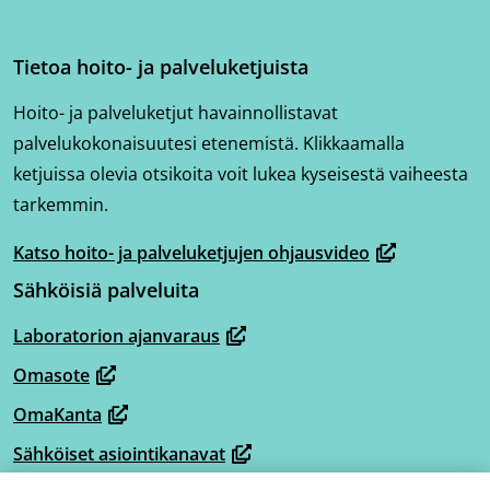
Tietoa hoito- ja palveluketjuista
Hoito- ja palveluketjut havainnollistavat
palvelukokonaisuutesi etenemistä. Klikkaamalla
ketjuissa olevia otsikoita voit lukea kyseisestä vaiheesta
tarkemmin.
Katso hoito- ja palveluketjujen ohjausvideo
(avautuu
Sähköisiä palveluita
uuteen
ikkunaan,
Laboratorion ajanvaraus
(avautuu
siirryt
Omasote
uuteen
toiseen
(avautuu
ikkunaan,
OmaKanta
palveluun)
uuteen
(avautuu
siirryt
ikkunaan,
Sähköiset asiointikanavat
uuteen
(avautuu
toiseen
siirryt
ikkunaan,