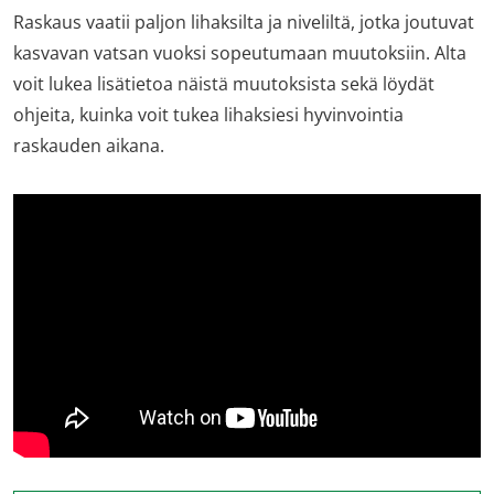
Raskaus vaatii paljon lihaksilta ja niveliltä, jotka joutuvat
kasvavan vatsan vuoksi sopeutumaan muutoksiin. Alta
voit lukea lisätietoa näistä muutoksista sekä löydät
ohjeita, kuinka voit tukea lihaksiesi hyvinvointia
raskauden aikana.