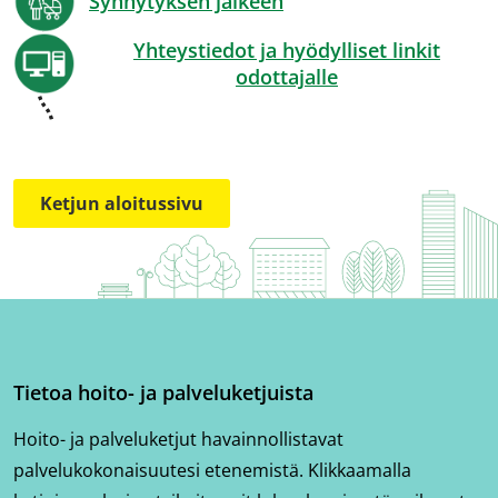
Synnytyksen jälkeen
Yhteystiedot ja hyödylliset linkit
odottajalle
Ketjun aloitussivu
Tietoa hoito- ja palveluketjuista
Hoito- ja palveluketjut havainnollistavat
palvelukokonaisuutesi etenemistä. Klikkaamalla