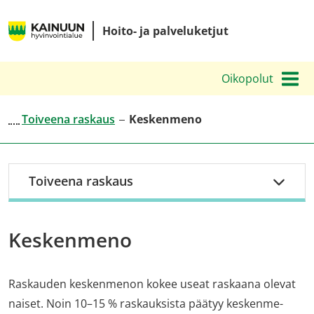
Siirry
Kainuun
sisältöön
Hoito- ja palveluketjut
hyvinvointialueen
hoito-
Oikopolut
ja
palveluketjut
Toiveena raskaus
Keskenmeno
Toiveena raskaus
Keskenmeno
Raskauden keskenmenon kokee useat raskaana olevat
naiset. Noin 10–15 % ras­kauk­sis­ta pää­tyy kes­ken­me­