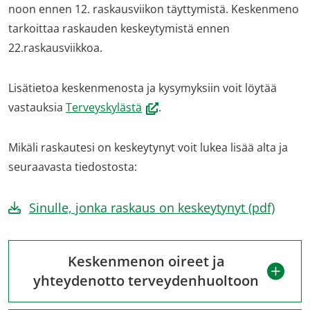
noon en­nen 12. ras­kaus­vii­kon täyt­ty­mis­tä. Keskenmeno
tarkoittaa raskauden keskeytymistä ennen
22.raskausviikkoa.
Lisätietoa keskenmenosta ja kysymyksiin voit löytää
(avautuu
vastauksia
Terveyskylästä
.
uuteen
ikkunaan,
Mikäli raskautesi on keskeytynyt voit lukea lisää alta ja
siirryt
seuraavasta tiedostosta:
toiseen
palveluun)
Sinulle, jonka raskaus on keskeytynyt (pdf)
Keskenmenon oireet ja
yhteydenotto terveydenhuoltoon