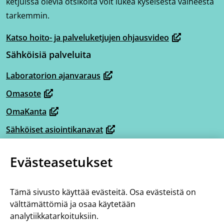
ketjuissa olevia otsikoita voit lukea kyseisestä vaiheesta
tarkemmin.
Katso hoito- ja palveluketjujen ohjausvideo
(avautuu
Sähköisiä palveluita
uuteen
ikkunaan,
Laboratorion ajanvaraus
(avautuu
siirryt
Omasote
uuteen
toiseen
(avautuu
ikkunaan,
OmaKanta
palveluun)
uuteen
(avautuu
siirryt
ikkunaan,
Sähköiset asiointikanavat
uuteen
(avautuu
toiseen
siirryt
ikkunaan,
Omaperhe
uuteen
palveluun)
(avautuu
toiseen
Evästeasetukset
siirryt
ikkunaan,
Omahelpperi
uuteen
palveluun)
(avautuu
toiseen
siirryt
ikkunaan,
Lisää tietoa
uuteen
palveluun)
toiseen
Tämä sivusto käyttää evästeitä. Osa evästeistä on
siirryt
ikkunaan,
Tietoa hoito- ja palveluketjuista
välttämättömiä ja osaa käytetään
palveluun)
toiseen
siirryt
analytiikkatarkoituksiin.
Saavutettavuus
palveluun)