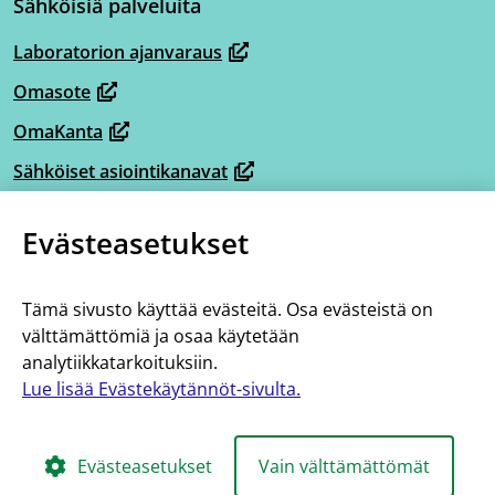
Sähköisiä palveluita
uuteen
ikkunaan,
Laboratorion ajanvaraus
(avautuu
siirryt
Omasote
uuteen
toiseen
(avautuu
ikkunaan,
OmaKanta
palveluun)
uuteen
(avautuu
siirryt
ikkunaan,
Sähköiset asiointikanavat
uuteen
(avautuu
toiseen
siirryt
ikkunaan,
Omaperhe
uuteen
palveluun)
(avautuu
toiseen
Evästeasetukset
siirryt
ikkunaan,
Omahelpperi
uuteen
palveluun)
(avautuu
toiseen
siirryt
ikkunaan,
Lisää tietoa
uuteen
palveluun)
toiseen
Tämä sivusto käyttää evästeitä. Osa evästeistä on
siirryt
ikkunaan,
Tietoa hoito- ja palveluketjuista
välttämättömiä ja osaa käytetään
palveluun)
toiseen
siirryt
analytiikkatarkoituksiin.
Saavutettavuus
palveluun)
toiseen
Lue lisää Evästekäytännöt-sivulta.
Evästekäytännöt
palveluun)
Evästeasetukset
Vain välttämättömät