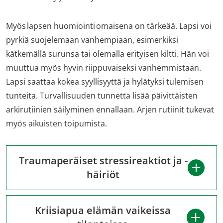
Myös lapsen huomiointi omaisena on tärkeää. Lapsi voi
pyrkiä suojelemaan vanhempiaan, esimerkiksi
kätkemällä surunsa tai olemalla erityisen kiltti. Hän voi
muuttua myös hyvin riippuvaiseksi vanhemmistaan.
Lapsi saattaa kokea syyllisyyttä ja hylätyksi tulemisen
tunteita. Turvallisuuden tunnetta lisää päivittäisten
arkirutiinien säilyminen ennallaan. Arjen rutiinit tukevat
myös aikuisten toipumista.
Traumaperäiset stressireaktiot ja -
häiriöt
Kriisiapua elämän vaikeissa