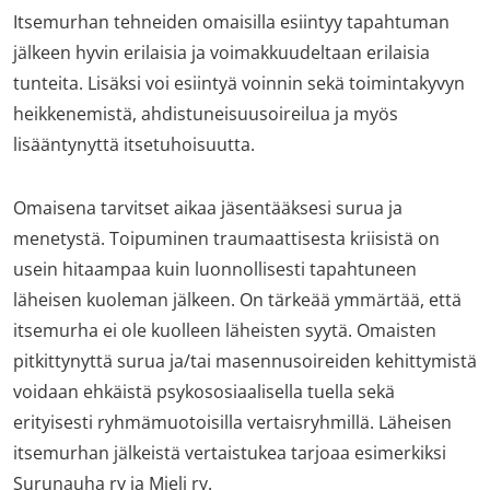
Itsemurhan tehneiden omaisilla esiintyy tapahtuman
jälkeen hyvin erilaisia ja voimakkuudeltaan erilaisia
tunteita. Lisäksi voi esiintyä voinnin sekä toimintakyvyn
heikkenemistä, ahdistuneisuusoireilua ja myös
lisääntynyttä itsetuhoisuutta.
Omaisena tarvitset aikaa jäsentääksesi surua ja
menetystä. Toipuminen traumaattisesta kriisistä on
usein hitaampaa kuin luonnollisesti tapahtuneen
läheisen kuoleman jälkeen. On tärkeää ymmärtää, että
itsemurha ei ole kuolleen läheisten syytä. Omaisten
pitkittynyttä surua ja/tai masennusoireiden kehittymistä
voidaan ehkäistä psykososiaalisella tuella sekä
erityisesti ryhmämuotoisilla vertaisryhmillä. Läheisen
itsemurhan jälkeistä vertaistukea tarjoaa esimerkiksi
Surunauha ry ja Mieli ry.