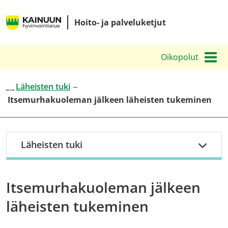
Siirry
Kainuun
sisältöön
Hoito- ja palveluketjut
hyvinvointialueen
hoito-
Oikopolut
ja
palveluketjut
Läheisten tuki
Itsemurhakuoleman jälkeen läheisten tukeminen
Läheisten tuki
Itsemurhakuoleman jälkeen
läheisten tukeminen