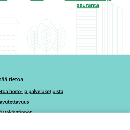
seuranta
sää tietoa
etoa hoito- ja palveluketjuista
avutettavuus
ästekäytännöt