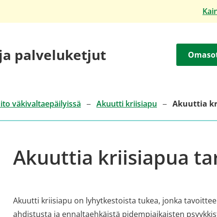
Kai
 ja palveluketjut
Omaso
ito väkivaltaepäilyissä
Akuutti kriisiapu
Akuuttia kr
Akuuttia kriisiapua ta
Akuutti kriisiapu on lyhytkestoista tukea, jonka tavoittee
ahdistusta ja ennaltaehkäistä pidempiaikaisten psyykkis