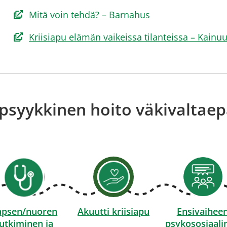
(avautuu
Mitä voin tehdä? – Barnahus
uuteen
(avautuu
Kriisiapu elämän vaikeissa tilanteissa – Kainu
ikkunaan,
uuteen
siirryt
ikkunaan,
toiseen
siirryt
palveluun)
toiseen
 psyykkinen hoito väkivaltaep
palveluun)
apsen/nuoren
Akuutti kriisiapu
Ensivaihee
tutkiminen ja
psykososiaali