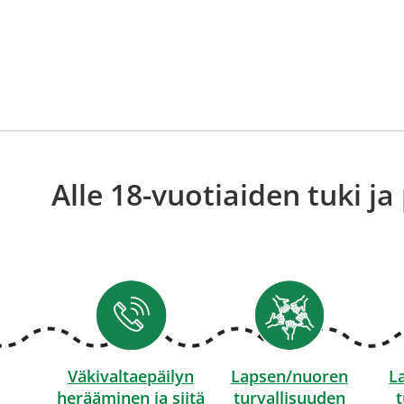
Alle 18-vuotiaiden tuki ja
Väkivaltaepäilyn
Lapsen/nuoren
L
herääminen ja siitä
turvallisuuden