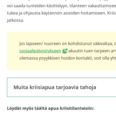
voi saada tunteiden käsittelyyn, tilanteen vakauttamise
tukea ja ohjausta käytännön asioiden hoitamiseen. Krii
jatkossa.
Jos lapseen/ nuoreen on kohdistunut väkivaltaa, 
(avautuu
sosiaalipäivystykseen
akuutin tuen tarpeen arvi
uuteen
olemassa psyykkisen hoidon kontakti, voit olla yh
ikkunaan,
siirryt
toiseen
Muita kriisiapua tarjoavia tahoja
palveluun)
Löydät myös täältä apua kriisitilanteisiin: