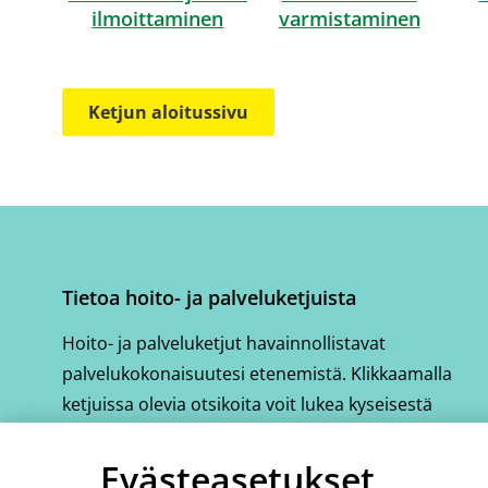
ilmoittaminen
varmistaminen
Ketjun aloitussivu
Tietoa hoito- ja palveluketjuista
Hoito- ja palveluketjut havainnollistavat
palvelukokonaisuutesi etenemistä. Klikkaamalla
ketjuissa olevia otsikoita voit lukea kyseisestä
vaiheesta tarkemmin.
Evästeasetukset
Katso hoito- ja palveluketjujen ohjausvideo