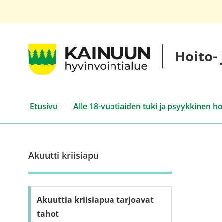
Siirry
sisältöön
Kainuun
Hoito-
hyvinvointialueen
hoito-
ja
palveluketjut
Etusivu
Alle 18-vuotiaiden tuki ja psyykkinen ho
Akuutti kriisiapu
Akuuttia kriisiapua tarjoavat
tahot