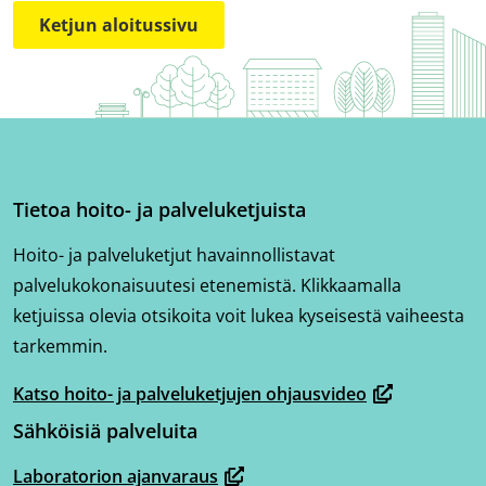
Ketjun aloitussivu
Tietoa hoito- ja palveluketjuista
Hoito- ja palveluketjut havainnollistavat
palvelukokonaisuutesi etenemistä. Klikkaamalla
ketjuissa olevia otsikoita voit lukea kyseisestä vaiheesta
tarkemmin.
Katso hoito- ja palveluketjujen ohjausvideo
(avautuu
Sähköisiä palveluita
uuteen
ikkunaan,
Laboratorion ajanvaraus