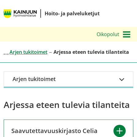
Siirry
Kainuun
sisältöön
Hoito- ja palveluketjut
hyvinvointialueen
hoito-
Oikopolut
ja
palveluketjut
Arjen tukitoimet
Arjessa eteen tulevia tilanteita
Arjen tukitoimet
Arjessa eteen tulevia tilanteita
Saavutettavuuskirjasto Celia