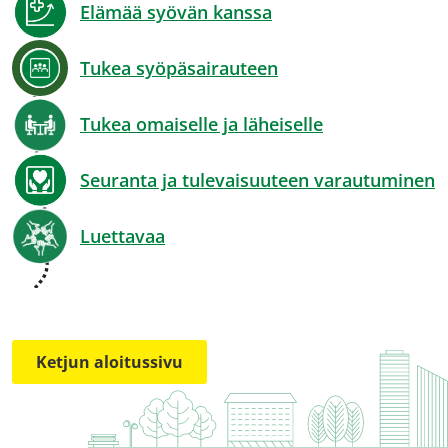
Elämää syövän kanssa
Tukea syöpäsairauteen
Tukea omaiselle ja läheiselle
Seuranta ja tulevaisuuteen varautuminen
Luettavaa
Ketjun aloitussivu