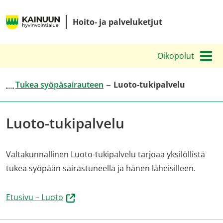
Siirry
Kainuun
sisältöön
Hoito- ja palveluketjut
hyvinvointialueen
hoito-
Oikopolut
ja
palveluketjut
Tukea syöpäsairauteen
Luoto-tukipalvelu
Luoto-tukipalvelu
Valtakunnallinen Luoto-tukipalvelu tarjoaa yksilöllistä
tukea syöpään sairastuneella ja hänen läheisilleen.
(siirryt
Etusivu – Luoto
toiseen