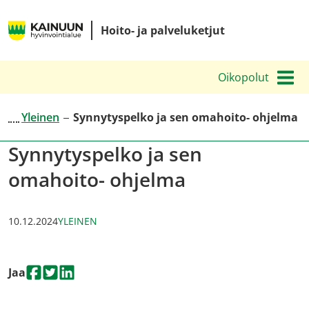
Siirry
Kainuun
sisältöön
Hoito- ja palveluketjut
hyvinvointialueen
hoito-
Oikopolut
ja
palveluketjut
Yleinen
Synnytyspelko ja sen omahoito- ohjelma
Synnytyspelko ja sen
omahoito- ohjelma
KATEGORIAT
:
10.12.2024
YLEINEN
Jaa
Jaa
Jaa
Jaa