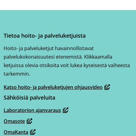
palvelussa
palvelussa
palvelussa
"Facebook"
"Twitter"
"LinkedIn"
Tietoa hoito- ja palveluketjuista
Hoito- ja palveluketjut havainnollistavat
palvelukokonaisuutesi etenemistä. Klikkaamalla
ketjuissa olevia otsikoita voit lukea kyseisestä vaiheesta
tarkemmin.
Katso hoito- ja palveluketjujen ohjausvideo
(avautuu
Sähköisiä palveluita
uuteen
ikkunaan,
Laboratorion ajanvaraus
(avautuu
siirryt
Omasote
uuteen
toiseen
(avautuu
ikkunaan,
OmaKanta
palveluun)
uuteen
(avautuu