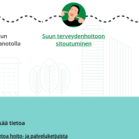
uun
Suun terveydenhoitoon
anotolla
sitoutuminen
sää tietoa
etoa hoito- ja palveluketjuista