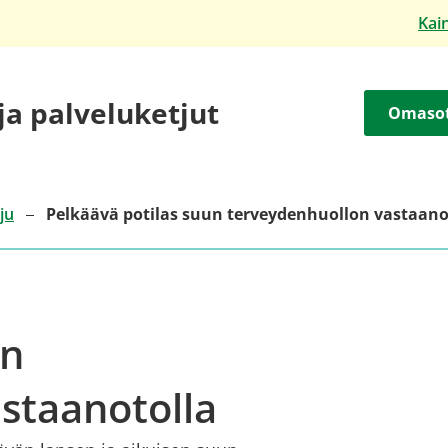
Kai
 ja palveluketjut
Omaso
ju
Pelkäävä potilas suun terveydenhuollon vastaano
un
staanotolla