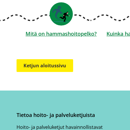
Mitä on hammashoitopelko?
Kuinka h
Ketjun aloitussivu
Tietoa hoito- ja palveluketjuista
Hoito- ja palveluketjut havainnollistavat