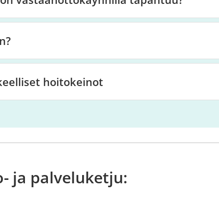
n?
elliset hoitokeinot
 ja palveluketju: