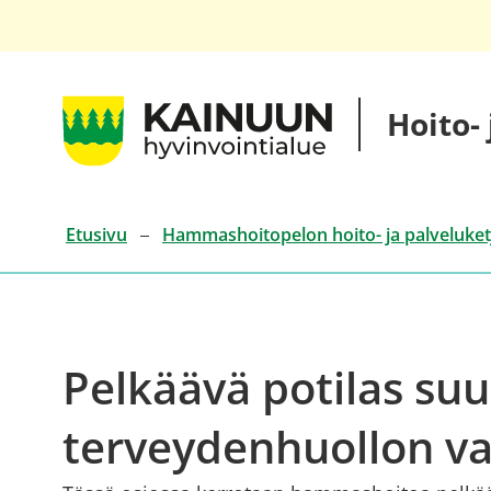
Siirry
sisältöön
Kainuun
Hoito-
hyvinvointialueen
hoito-
ja
palveluketjut
Etusivu
Hammashoitopelon hoito- ja palveluket
Pelkäävä potilas su
terveydenhuollon va