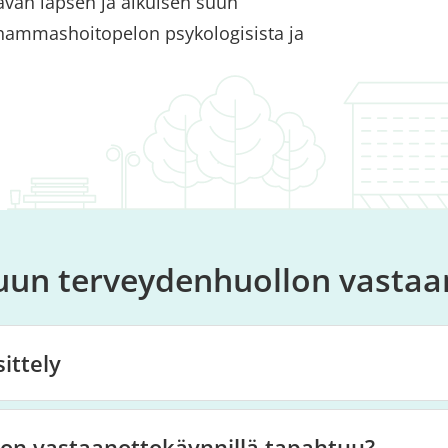
vän lapsen ja aikuisen suun
hammashoitopelon psykologisista ja
suun terveydenhuollon vastaa
ttely
on vastaanottokäynnillä tapahtuu?