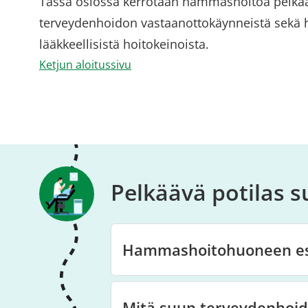
Tässä osiossa kerrotaan hammashoitoa pelkää
terveydenhoidon vastaanottokäynneistä sekä 
lääkkeellisistä hoitokeinoista.
Ketjun aloitussivu
Pelkäävä potilas 
Hammashoitohuoneen esi
Mitä suun terveydenhoid