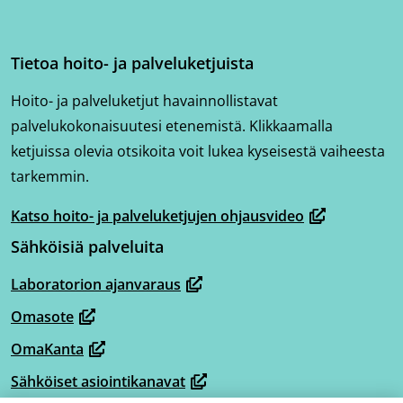
Tietoa hoito- ja palveluketjuista
Hoito- ja palveluketjut havainnollistavat
palvelukokonaisuutesi etenemistä. Klikkaamalla
ketjuissa olevia otsikoita voit lukea kyseisestä vaiheesta
tarkemmin.
Katso hoito- ja palveluketjujen ohjausvideo
(avautuu
Sähköisiä palveluita
uuteen
ikkunaan,
Laboratorion ajanvaraus
(avautuu
siirryt
Omasote
uuteen
toiseen
(avautuu
ikkunaan,
OmaKanta
palveluun)
uuteen
(avautuu
siirryt
ikkunaan,
Sähköiset asiointikanavat
uuteen
(avautuu
toiseen