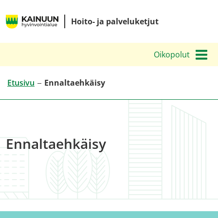
Siirry
Kainuun
sisältöön
Hoito- ja palveluketjut
hyvinvointialueen
hoito-
Oikopolut
ja
palveluketjut
Etusivu
Ennaltaehkäisy
Ennaltaehkäisy